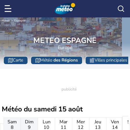
Météo
Espagne
METEO ESPAGNE
Europe
Carte
Météo
des Régions
Villes principales
Météo du
samedi 15 août
Sam
Dim
Lun
Mar
Mer
Jeu
Ven
8
9
10
11
12
13
14