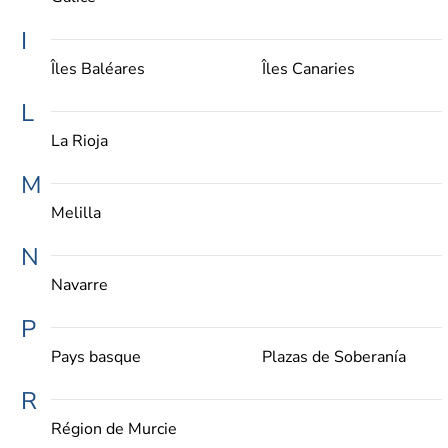
I
Îles Baléares
Îles Canaries
L
La Rioja
M
Melilla
N
Navarre
P
Pays basque
Plazas de Soberanía
R
Région de Murcie