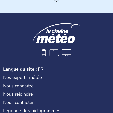
Histoire et administration
Le territoire espagnol a tout d'abord été occupé par les
Ibères et diverses populations celtes. Les Romains
envahissent la péninsule au IIe siècle avant J.C et
apportent leur langue ainsi que leur religion. L'Espagne
s'impose comme la première puissance de l'Europe au
XIème siècle et le reste pendant plus de 100 ans. Madrid
rejoint le pays à partir de 1801 après avoir appartenu au
Portugal. Cette monarchie constitutionnelle intègre
l'Union Européenne en 1986.
Langue du site : FR
Nos experts météo
Nous connaître
Nous rejoindre
Nous contacter
Légende des pictogrammes