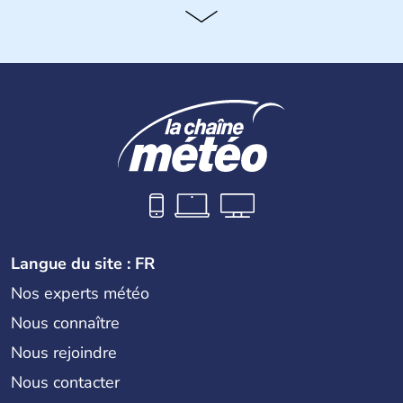
Histoire et administration
Le territoire espagnol a tout d'abord été occupé par les
Ibères et diverses populations celtes. Les Romains
envahissent la péninsule au IIe siècle avant J.C et
apportent leur langue ainsi que leur religion. L'Espagne
s'impose comme la première puissance de l'Europe au
XIème siècle et le reste pendant plus de 100 ans. Madrid
rejoint le pays à partir de 1801 après avoir appartenu au
Portugal. Cette monarchie constitutionnelle intègre
l'Union Européenne en 1986.
Langue du site : FR
Nos experts météo
Nous connaître
Nous rejoindre
Nous contacter