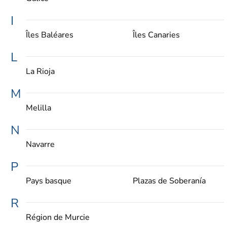
I
Îles Baléares
Îles Canaries
L
La Rioja
M
Melilla
N
Navarre
P
Pays basque
Plazas de Soberanía
R
Région de Murcie