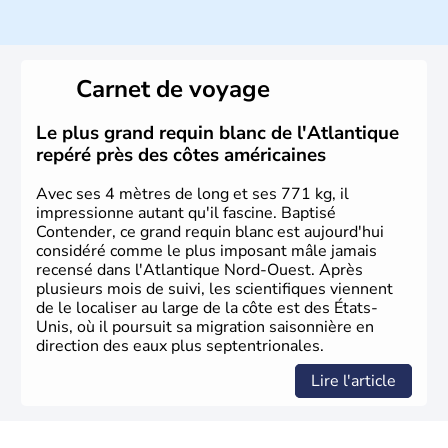
Histoire et administration
Les premiers habitants desEtats-Unis sont arrivés d'Asie
il y a environ 30 000 ans lors de la dernière glaciation.
Carnet de voyage
Plusieurs populations se sont succédées avant l'arrivée
des européens, suite à la découverte du continent par
Christophe Colomb en 1492. Les 13 colonies
Le plus grand requin blanc de l'Atlantique
britanniques proclament la Déclaration d'indépendance
repéré près des côtes américaines
en 1776 et adoptent leur première constitution en 1787.
La conquête de l'Ouest marque ensuite l'entrée dans une
Avec ses 4 mètres de long et ses 771 kg, il
phase de développement intense.
impressionne autant qu'il fascine. Baptisé
Contender, ce grand requin blanc est aujourd'hui
considéré comme le plus imposant mâle jamais
recensé dans l'Atlantique Nord-Ouest. Après
plusieurs mois de suivi, les scientifiques viennent
de le localiser au large de la côte est des États-
Unis, où il poursuit sa migration saisonnière en
direction des eaux plus septentrionales.
Lire l'article