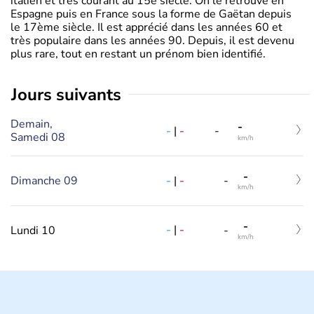
italien et très courant au 15è siècle. On le retrouve en
Espagne puis en France sous la forme de Gaëtan depuis
le 17ème siècle. Il est apprécié dans les années 60 et
très populaire dans les années 90. Depuis, il est devenu
plus rare, tout en restant un prénom bien identifié.
jours suivants
Demain,
-
-
|
-
-
Samedi 08
km/h
-
-
|
-
Dimanche 09
-
km/h
-
-
|
-
Lundi 10
-
km/h