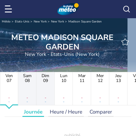
Météo
Etats-Unis
New York
New York
Madison Square Garden
METEO MADISON SQUARE
GARDEN
New York - Etats-Unis (New York)
Ven
Sam
Dim
Lun
Mar
Mer
Jeu
V
07
08
09
10
11
12
13
-
-
-
-
-
-
-
-
-
-
-
-
-
-
Journée
Heure / Heure
Comparer