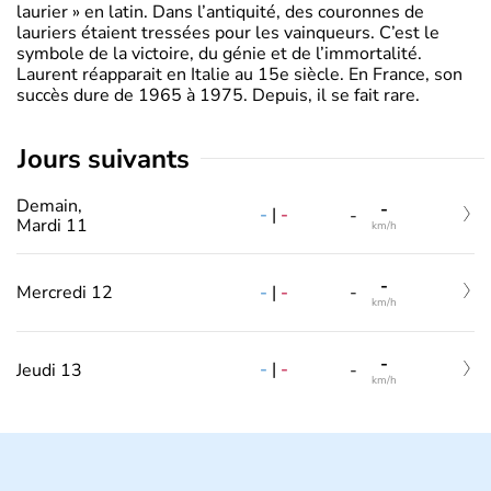
laurier » en latin. Dans l’antiquité, des couronnes de
lauriers étaient tressées pour les vainqueurs. C’est le
symbole de la victoire, du génie et de l’immortalité.
Laurent réapparait en Italie au 15e siècle. En France, son
succès dure de 1965 à 1975. Depuis, il se fait rare.
jours suivants
Demain,
-
-
|
-
-
Mardi 11
km/h
-
-
|
-
Mercredi 12
-
km/h
-
-
|
-
Jeudi 13
-
km/h