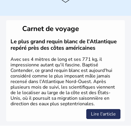
Histoire et administration
Les premiers habitants desEtats-Unis sont arrivés d'Asie
il y a environ 30 000 ans lors de la dernière glaciation.
Carnet de voyage
Plusieurs populations se sont succédées avant l'arrivée
des européens, suite à la découverte du continent par
Christophe Colomb en 1492. Les 13 colonies
Le plus grand requin blanc de l'Atlantique
britanniques proclament la Déclaration d'indépendance
repéré près des côtes américaines
en 1776 et adoptent leur première constitution en 1787.
La conquête de l'Ouest marque ensuite l'entrée dans une
Avec ses 4 mètres de long et ses 771 kg, il
phase de développement intense.
impressionne autant qu'il fascine. Baptisé
Contender, ce grand requin blanc est aujourd'hui
considéré comme le plus imposant mâle jamais
recensé dans l'Atlantique Nord-Ouest. Après
plusieurs mois de suivi, les scientifiques viennent
de le localiser au large de la côte est des États-
Unis, où il poursuit sa migration saisonnière en
direction des eaux plus septentrionales.
Lire l'article