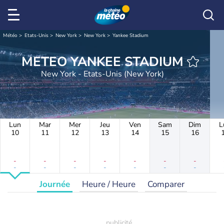
Météo
Etats-Unis
New York
New York
Yankee Stadium
METEO YANKEE STADIUM
New York - Etats-Unis (New York)
Lun
Mar
Mer
Jeu
Ven
Sam
Dim
L
10
11
12
13
14
15
16
-
-
-
-
-
-
-
-
-
-
-
-
-
-
Journée
Heure / Heure
Comparer