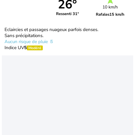
26°
10 km/h
Ressenti 31°
Rafales
15 km/h
Eclaircies et passages nuageux parfois denses.
Sans précipitations.
Aucun risque de pluie
Indice UV
5
Modéré