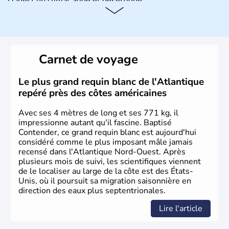
l'Ouest un climat aride et désertique.
Histoire et administration
Les premiers habitants desEtats-Unis sont arrivés d'Asie
il y a environ 30 000 ans lors de la dernière glaciation.
Carnet de voyage
Plusieurs populations se sont succédées avant l'arrivée
des européens, suite à la découverte du continent par
Christophe Colomb en 1492. Les 13 colonies
Le plus grand requin blanc de l'Atlantique
britanniques proclament la Déclaration d'indépendance
repéré près des côtes américaines
en 1776 et adoptent leur première constitution en 1787.
La conquête de l'Ouest marque ensuite l'entrée dans une
Avec ses 4 mètres de long et ses 771 kg, il
phase de développement intense.
impressionne autant qu'il fascine. Baptisé
Contender, ce grand requin blanc est aujourd'hui
considéré comme le plus imposant mâle jamais
recensé dans l'Atlantique Nord-Ouest. Après
plusieurs mois de suivi, les scientifiques viennent
de le localiser au large de la côte est des États-
Unis, où il poursuit sa migration saisonnière en
direction des eaux plus septentrionales.
Lire l'article