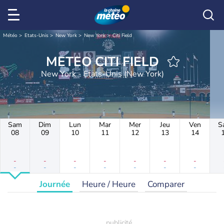
Météo
Etats-Unis
New York
New York
Citi Field
METEO CITI FIELD
New York - Etats-Unis (New York)
Sam
Dim
Lun
Mar
Mer
Jeu
Ven
S
08
09
10
11
12
13
14
-
-
-
-
-
-
-
-
-
-
-
-
-
-
Journée
Heure / Heure
Comparer