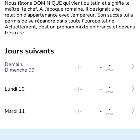
Nous fêtons DOMINIQUE qui vient du latin et signifie le
maître, le chef. A l’époque romaine, il désignait une
relation d’appartenance avec l’empereur. Son succès lui a
permis de se répandre dans toute l’Europe latine.
Actuellement, c’est un prénom mixte en France et devenu
très rare.
jours suivants
Demain,
-
-
|
-
-
Dimanche 09
km/h
-
-
|
-
Lundi 10
-
km/h
-
-
|
-
Mardi 11
-
km/h