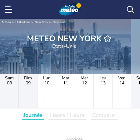
Météo
Etats-Unis
New York
New York
METEO NEW YORK
Etats-Unis
Sam
Dim
Lun
Mar
Mer
Jeu
Ven
S
08
09
10
11
12
13
14
-
-
-
-
-
-
-
-
-
-
-
-
-
-
Journée
Heure / Heure
Comparer