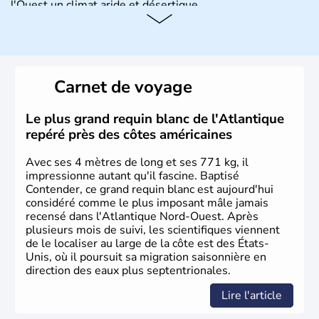
l'Ouest un climat aride et désertique.
Histoire et administration
Les premiers habitants desEtats-Unis sont arrivés d'Asie
il y a environ 30 000 ans lors de la dernière glaciation.
Carnet de voyage
Plusieurs populations se sont succédées avant l'arrivée
des européens, suite à la découverte du continent par
Christophe Colomb en 1492. Les 13 colonies
Le plus grand requin blanc de l'Atlantique
britanniques proclament la Déclaration d'indépendance
repéré près des côtes américaines
en 1776 et adoptent leur première constitution en 1787.
La conquête de l'Ouest marque ensuite l'entrée dans une
Avec ses 4 mètres de long et ses 771 kg, il
phase de développement intense.
impressionne autant qu'il fascine. Baptisé
Contender, ce grand requin blanc est aujourd'hui
considéré comme le plus imposant mâle jamais
recensé dans l'Atlantique Nord-Ouest. Après
plusieurs mois de suivi, les scientifiques viennent
de le localiser au large de la côte est des États-
Unis, où il poursuit sa migration saisonnière en
direction des eaux plus septentrionales.
Lire l'article