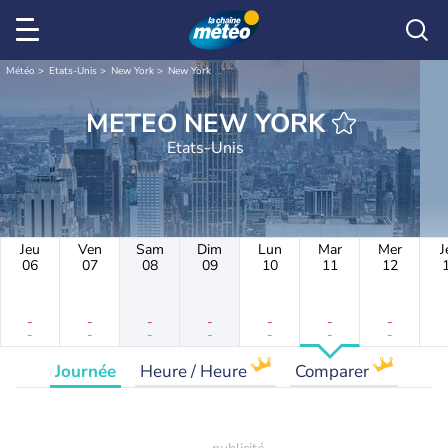
Météo
Etats-Unis
New York
New York
METEO NEW YORK
Etats-Unis
Jeu
Ven
Sam
Dim
Lun
Mar
Mer
J
06
07
08
09
10
11
12
-
-
-
-
-
-
-
-
-
-
-
-
-
-
Journée
Heure / Heure
Comparer