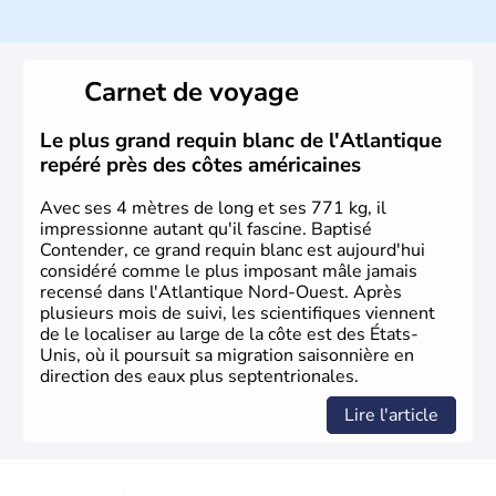
Histoire et administration
Les premiers habitants desEtats-Unis sont arrivés d'Asie
il y a environ 30 000 ans lors de la dernière glaciation.
Carnet de voyage
Plusieurs populations se sont succédées avant l'arrivée
des européens, suite à la découverte du continent par
Christophe Colomb en 1492. Les 13 colonies
Le plus grand requin blanc de l'Atlantique
britanniques proclament la Déclaration d'indépendance
repéré près des côtes américaines
en 1776 et adoptent leur première constitution en 1787.
La conquête de l'Ouest marque ensuite l'entrée dans une
Avec ses 4 mètres de long et ses 771 kg, il
phase de développement intense.
impressionne autant qu'il fascine. Baptisé
Contender, ce grand requin blanc est aujourd'hui
considéré comme le plus imposant mâle jamais
recensé dans l'Atlantique Nord-Ouest. Après
plusieurs mois de suivi, les scientifiques viennent
de le localiser au large de la côte est des États-
Unis, où il poursuit sa migration saisonnière en
direction des eaux plus septentrionales.
Lire l'article