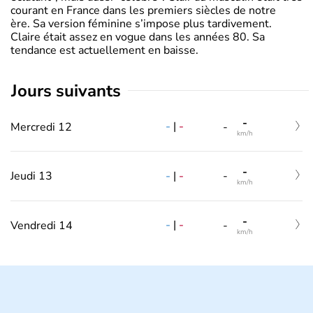
courant en France dans les premiers siècles de notre
ère. Sa version féminine s’impose plus tardivement.
Claire était assez en vogue dans les années 80. Sa
tendance est actuellement en baisse.
jours suivants
-
-
|
-
Mercredi 12
-
km/h
-
-
|
-
Jeudi 13
-
km/h
-
-
|
-
Vendredi 14
-
km/h