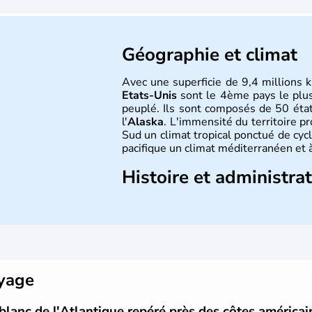
Géographie et climat
Avec une superficie de 9,4 millions k
Etats-Unis
sont le 4ème pays le plu
peuplé. Ils sont composés de 50 état
l'
Alaska
. L'immensité du territoire p
Sud un climat tropical ponctué de cycl
pacifique un climat méditerranéen et à
Histoire et administra
Les premiers habitants desEtats-Unis
ans lors de la dernière glaciation. Pl
l'arrivée des européens, suite à l
Colomb en 1492. Les 13 colonies b
d'indépendance en 1776 et adoptent
conquête de l'Ouest marque ensuite 
oyage
intense.
blanc de l'Atlantique repéré près des côtes américai