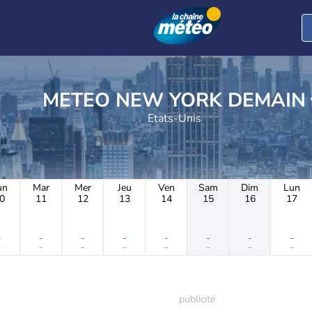
METEO NEW YORK DEMAIN
Etats-Unis
un
Mar
Mer
Jeu
Ven
Sam
Dim
Lun
0
11
12
13
14
15
16
17
-
-
-
-
-
-
-
-
-
-
-
-
-
-
-
-