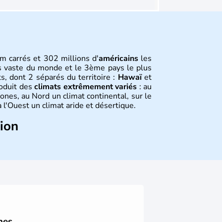
m carrés et 302 millions d'
américains
les
s vaste du monde et le 3ème pays le plus
s, dont 2 séparés du territoire :
Hawaï
et
roduit des
climats extrêmement variés
: au
ones, au Nord un climat continental, sur le
 l'Ouest un climat aride et désertique.
tion
 sont arrivés d'Asie il y a environ 30 000
usieurs populations se sont succédées avant
a découverte du continent par Christophe
ritanniques proclament la Déclaration
 leur première constitution en 1787. La
l'entrée dans une phase de développement
nes