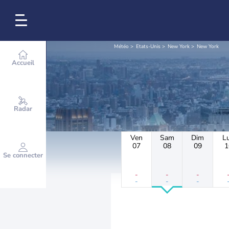
Météo
Etats-Unis
New York
New York
Accueil
Radar
Ven
Sam
Dim
L
07
08
09
1
Se connecter
-
-
-
-
-
-