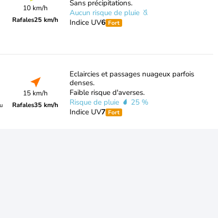
Sans précipitations.
10 km/h
Aucun risque de pluie
Rafales
25 km/h
Indice UV
6
Fort
Eclaircies et passages nuageux parfois
denses.
Faible risque d'averses.
15 km/h
Risque de pluie
25 %
Rafales
35 km/h
du
Indice UV
7
Fort