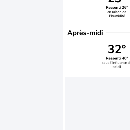
Ressenti 26°
en raison de
l'humidité
Après-midi
32°
Ressenti 40°
sous l’influence 
soleil