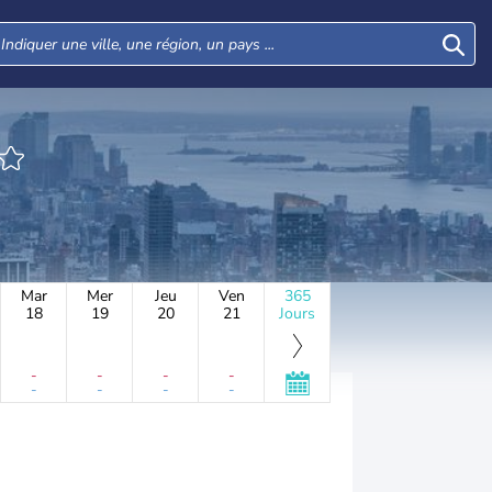
Mar
Mer
Jeu
Ven
365
18
19
20
21
Jours
-
-
-
-
-
-
-
-