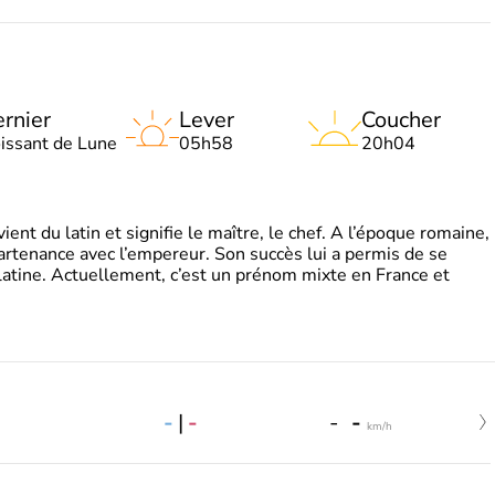
rnier
Lever
Coucher
oissant de Lune
05h58
20h04
t du latin et signifie le maître, le chef. A l’époque romaine,
partenance avec l’empereur. Son succès lui a permis de se
latine. Actuellement, c’est un prénom mixte en France et
-
|
-
-
-
km/h