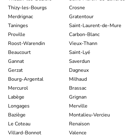
Thizy-les-Bourgs
Crosne
Merdrignac
Gratentour
Taninges
Saint-Laurent-de-Mure
Proville
Carbon-Blanc
Roost-Warendin
Vieux-Thann
Beaucourt
Saint-Lyé
Gannat
Saverdun
Gerzat
Dagneux
Bourg-Argental
Milhaud
Mercurol
Brassac
Labège
Grignan
Longages
Merville
Baziège
Montalieu-Vercieu
Le Coteau
Renaison
Villard-Bonnot
Valence