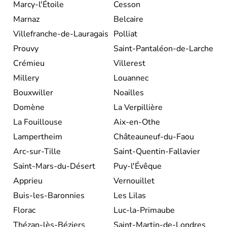
Marcy-l'Étoile
Cesson
Marnaz
Belcaire
Villefranche-de-Lauragais
Polliat
Prouvy
Saint-Pantaléon-de-Larche
Crémieu
Villerest
Millery
Louannec
Bouxwiller
Noailles
Domène
La Verpillière
La Fouillouse
Aix-en-Othe
Lampertheim
Châteauneuf-du-Faou
Arc-sur-Tille
Saint-Quentin-Fallavier
Saint-Mars-du-Désert
Puy-l'Évêque
Apprieu
Vernouillet
Buis-les-Baronnies
Les Lilas
Florac
Luc-la-Primaube
Thézan-lès-Béziers
Saint-Martin-de-Londres