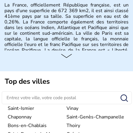
La France, officiellement République française, est un
pays d'une superficie de 672 369 km2, il est ainsi classé
41ème pays par sa taille. Sa superficie en eau est de
0,26%. La France comporte également des territoires
dans les océans Indien, Atlantique et Pacifique ainsi que
sur le continent sud-américain. La ville de Paris est sa
capitale, la langue officielle le français, la monnaie
officielle l'euro et le franc Pacifique sur ses territoires de
l'océan Pacifique. La devise de la France est « Liberté,
Égalité, Fraternité », et son drapeau est constitué de trois
bandes verticales régulières bleue, blanche et rouge.
L'hymne national est La Marseillaise. La partie
européenne de la France est appelée France
métropolitaine et est située à l'une des extrémités
Top des villes
occidentales de l'Europe. Elle est bordée par la mer du
Nord au nord, la Manche au nord-ouest, l'océan
Atlantique à l'ouest et la mer Méditerranée au sud-est.
Elle est frontalière de la Belgique et du Luxembourg au
nord-est, de l'Allemagne et de la Suisse à l'est, de l'Italie
Saint-Ismier
Vinay
et de Monaco au sud-est, de l'Espagne et d'Andorre au
Chaponnay
Saint-Genès-Champanelle
sud-ouest. Les frontières au sud et à l'est du pays
correspondent à des massifs montagneux, les Pyrénées,
Bons-en-Chablais
Thoiry
les Alpes et le Jura, la frontière à l'est correspond au