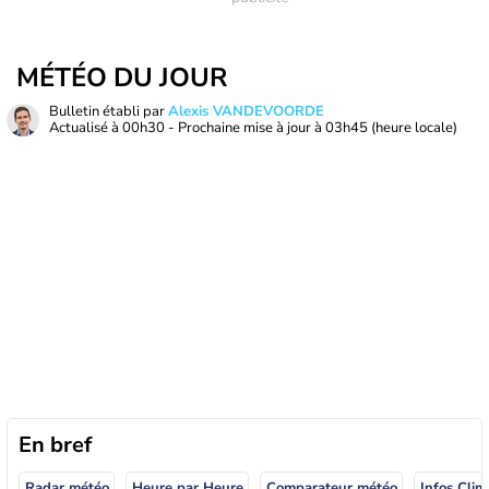
MÉTÉO DU JOUR
Bulletin établi par
Alexis VANDEVOORDE
Actualisé à
00h30
- Prochaine mise à jour à
03h45
(heure locale)
En bref
Radar météo
Heure par Heure
Comparateur météo
Infos Clim