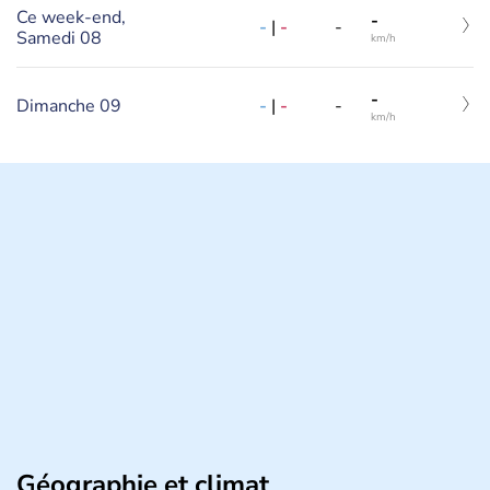
Ce week-end,
-
-
|
-
-
Samedi 08
km/h
-
Dimanche 09
-
|
-
-
km/h
Géographie et climat