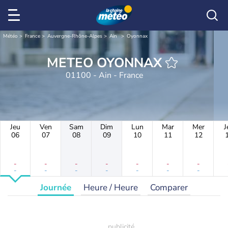
Météo
France
Auvergne-Rhône-Alpes
Ain
Oyonnax
METEO OYONNAX
01100 - Ain - France
Jeu
Ven
Sam
Dim
Lun
Mar
Mer
J
06
07
08
09
10
11
12
-
-
-
-
-
-
-
-
-
-
-
-
-
-
Journée
Heure / Heure
Comparer