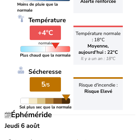
Alerte renforcée
Moins de pluie que la
normale
Température
+4°C
Température normale
: 18°C
normale
Moyenne,
aujourd'hui : 22°C
Plus chaud que la normale
Il y a un an : 18°C
Sécheresse
5
/5
Risque d'incendie :
Risque Elevé
Sol plus sec que la normale
Éphéméride
Jeudi 6 août