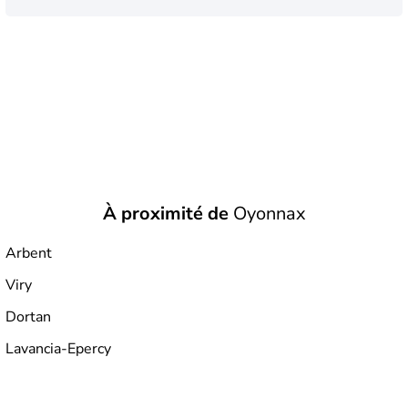
avant J.-C. On trouve de nombreux vestiges dans la
région, dont 200 km d’aqueducs, ou encore les
théâtres
antiques
de
Lyon
et de
Vienne
. Jusqu’au début du XIVe
siècle, le Rhône sert de limite entre le royaume de France
et le Saint Empire romain germanique. Il faut attendre
1349 pour que le Dauphiné soit rattaché à la France. La
région se spécialise vite dans certaines activités : la
soierie
et la
chimie
, à
Lyon
et
Grenoble
. À Saint Étienne,
l’exploitation du charbon bat son plein et donne naissance
aux forges et aciéries. À Clermont-Ferrand, l’aventure
Michelin
débute dans les années 1830.
À proximité de
Oyonnax
Arbent
Viry
Dortan
Lavancia-Epercy