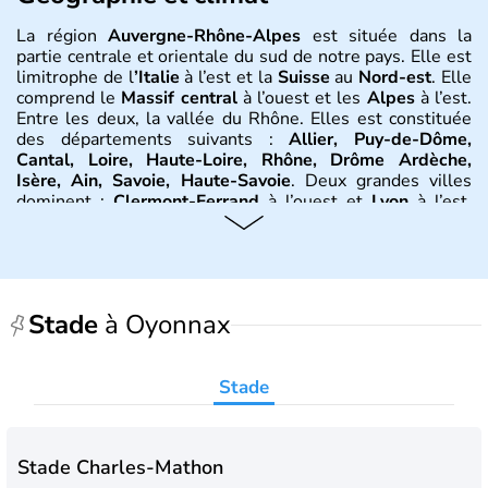
La région
Auvergne-Rhône-Alpes
est située dans la
partie centrale et orientale du sud de notre pays. Elle est
limitrophe de l
’Italie
à l’est et la
Suisse
au
Nord-est
. Elle
comprend le
Massif central
à l’ouest et les
Alpes
à l’est.
Entre les deux, la vallée du Rhône. Elles est constituée
des départements suivants :
Allier, Puy-de-Dôme,
Cantal, Loire, Haute-Loire, Rhône, Drôme Ardèche,
Isère, Ain, Savoie, Haute-Savoie
. Deux grandes villes
dominent :
Clermont-Ferrand
à l’ouest et
Lyon
à l’est.
D’autres villes ont une réelle importance dans la région
dans le maintien du tissu économique :
Vichy, Aurillac,
Moulins, Grenoble, Roanne, Chambéry, Annecy
par
exemple. La région est bordée au Nord-Est par le climat
continental, au Nord-Ouest par le climat océanique, au
Stade
à Oyonnax
Sud-Est par le climat méditerranéen.
Histoire et administration
Stade
L'
Auvergne
doit son nom au peuple gaulois des
Arvernes
.
Vercingétorix
bat
Jules César
en 52 av. J.-C.
lors de la
bataille de Gergovie
, près de
Clermont-
Stade Charles-Mathon
Ferrand
.
Jules César
conquiert la
Gaule
entre 58 et 52