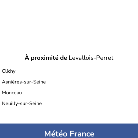
fut découpée en trois départements : la
Seine
, la
Seine-
et-Oise
et la
Seine-et-Marne
. Ce n’est qu’en 1965 que la
région se trouve morcelée en huit
départements.
À proximité de
Levallois-Perret
Clichy
Asnières-sur-Seine
Monceau
Neuilly-sur-Seine
Météo France