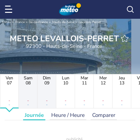
Météo
France
Île-de-France
Hauts-de-Seine
Levallois-Perret
METEO LEVALLOIS-PERRET
92300 - Hauts-de-Seine - France
Ven
Sam
Dim
Lun
Mar
Mer
Jeu
V
07
08
09
10
11
12
13
-
-
-
-
-
-
-
-
-
-
-
-
-
-
Journée
Heure / Heure
Comparer