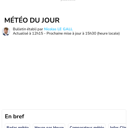
MÉTÉO DU JOUR
Bulletin établi par
Nicolas LE GALL
Actualisé à
12h15
- Prochaine mise à jour à
15h30
(heure locale)
En bref
Radar météo
Heure par Heure
Comparateur météo
Infos Clim