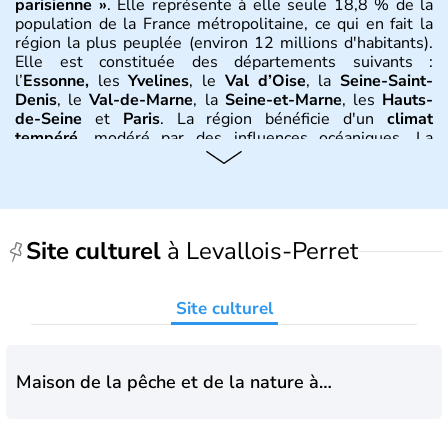
parisienne »
. Elle représente à elle seule 18,8 % de la
population de la France métropolitaine, ce qui en fait la
région la plus peuplée (environ 12 millions d'habitants).
Elle est constituée des départements suivants :
l’
Essonne,
les
Yvelines
, le
Val d’Oise
, la
Seine-Saint-
Denis
, le
Val-de-Marne
, la
Seine-et-Marne
, les
Hauts-
de-Seine
et
Paris
. La région bénéficie d'un
climat
tempéré
, modéré par des influences océaniques. La
température moyenne s'élève à 11 °C et les
précipitations moyennes à 600 mm. La
Seine
et la
Marne
sont les deux fleuves principaux qui traversent la région.
Versailles, Pontoise, Melun, Nanterre, Créteil, Bobigny,
Evry,
sont quelques-unes des villes principales.
Site culturel
à Levallois-Perret
Histoire et administration
Site culturel
Ce territoire est né du domaine royal des
Capétiens
. Ses
limites ont beaucoup évolué depuis cette époque en
s’étendant notamment vers le sud et l’est. Mais les
premières traces remontent à la période gauloise où la
Maison de la pêche et de la nature à
région était occupée par quatre tribus dont au centre les
Levallois-Perret
fameux
Parisii
avec pour capitale,
Lutèce
(la future
Paris)
.
C'est au bas Moyen Âge que l'
Île-de-France
fixe ses
contours à peu près définitifs. Suite à la Révolution, elle