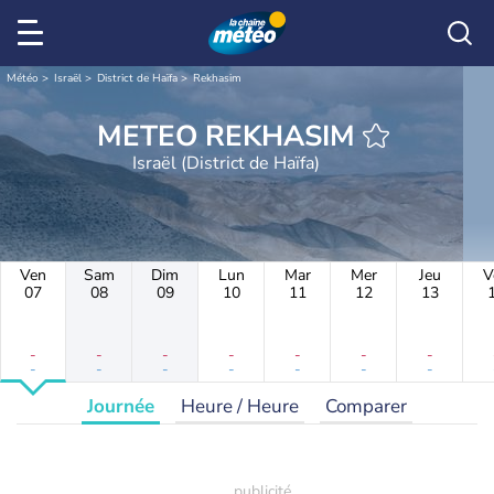
Météo
Israël
District de Haïfa
Rekhasim
METEO REKHASIM
Israël (District de Haïfa)
Ven
Sam
Dim
Lun
Mar
Mer
Jeu
V
07
08
09
10
11
12
13
-
-
-
-
-
-
-
-
-
-
-
-
-
-
Journée
Heure / Heure
Comparer