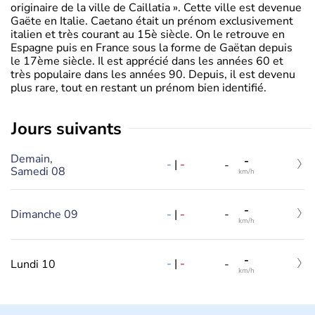
originaire de la ville de Caillatia ». Cette ville est devenue
Gaëte en Italie. Caetano était un prénom exclusivement
italien et très courant au 15è siècle. On le retrouve en
Espagne puis en France sous la forme de Gaëtan depuis
le 17ème siècle. Il est apprécié dans les années 60 et
très populaire dans les années 90. Depuis, il est devenu
plus rare, tout en restant un prénom bien identifié.
jours suivants
Demain,
-
-
|
-
-
Samedi 08
km/h
-
-
|
-
Dimanche 09
-
km/h
-
-
|
-
Lundi 10
-
km/h