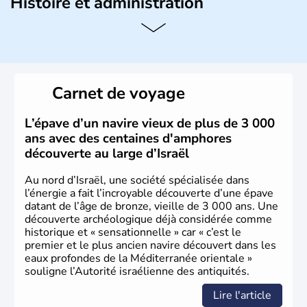
Histoire et administration
L'Israël est un état de la partie est de la Méditerranée,
ayant proclamé son indépendance le 14 mai 1948. Israël
a décidé d'établir sa capitale à Jérusalem, mais Tel Aviv
reste le centre politique et économique du pays. Il est
peuplé majoritairement de juifs et connaît désormais un
Carnet de voyage
vrai essor économique dans le domaine des nouvelles
technologies.
L’épave d’un navire vieux de plus de 3 000
ans avec des centaines d'amphores
découverte au large d’Israël
Au nord d’Israël, une société spécialisée dans
l’énergie a fait l’incroyable découverte d’une épave
datant de l’âge de bronze, vieille de 3 000 ans. Une
découverte archéologique déjà considérée comme
historique et « sensationnelle » car « c’est le
premier et le plus ancien navire découvert dans les
eaux profondes de la Méditerranée orientale »
souligne l’Autorité israélienne des antiquités.
Lire l'article