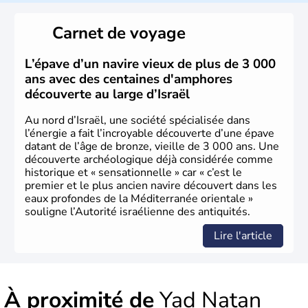
reste le centre politique et économique du pays. Il est
peuplé majoritairement de juifs et connaît désormais un
Carnet de voyage
vrai essor économique dans le domaine des nouvelles
technologies.
L’épave d’un navire vieux de plus de 3 000
ans avec des centaines d'amphores
découverte au large d’Israël
Au nord d’Israël, une société spécialisée dans
l’énergie a fait l’incroyable découverte d’une épave
datant de l’âge de bronze, vieille de 3 000 ans. Une
découverte archéologique déjà considérée comme
historique et « sensationnelle » car « c’est le
premier et le plus ancien navire découvert dans les
eaux profondes de la Méditerranée orientale »
souligne l’Autorité israélienne des antiquités.
Lire l'article
À proximité de
Yad Natan