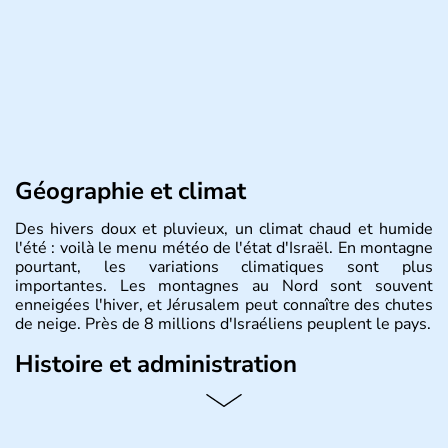
Géographie et climat
Des hivers doux et pluvieux, un climat chaud et humide
l'été : voilà le menu météo de l'état d'Israël. En montagne
pourtant, les variations climatiques sont plus
importantes. Les montagnes au Nord sont souvent
enneigées l'hiver, et Jérusalem peut connaître des chutes
de neige. Près de 8 millions d'Israéliens peuplent le pays.
Histoire et administration
L'Israël est un état de la partie est de la Méditerranée,
ayant proclamé son indépendance le 14 mai 1948. Israël
a décidé d'établir sa capitale à Jérusalem, mais Tel Aviv