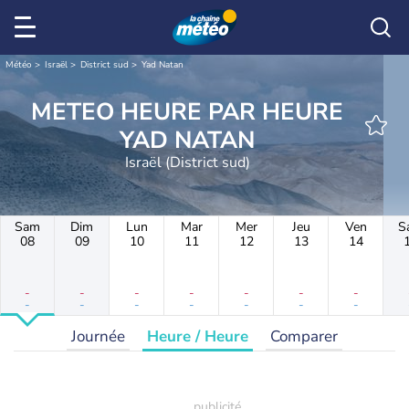
Météo
Israël
District sud
Yad Natan
METEO HEURE PAR HEURE
YAD NATAN
Israël (District sud)
Sam
Dim
Lun
Mar
Mer
Jeu
Ven
S
08
09
10
11
12
13
14
-
-
-
-
-
-
-
-
-
-
-
-
-
-
Journée
Heure / Heure
Comparer