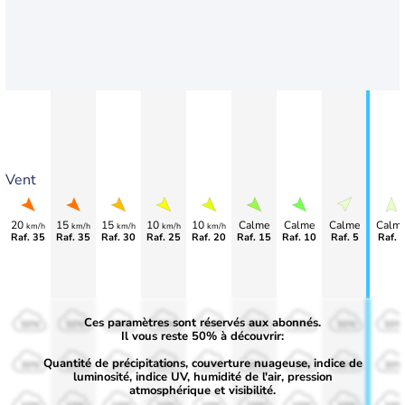
Vent
20
15
15
10
10
Calme
Calme
Calme
Calm
km/h
km/h
km/h
km/h
km/h
Raf. 35
Raf. 35
Raf. 30
Raf. 25
Raf. 20
Raf. 15
Raf. 10
Raf. 5
Raf. 
Ces paramètres sont réservés aux abonnés.
50%
50%
50%
50%
50%
50%
50%
50%
50%
Il vous reste 50% à découvrir:
Quantité de précipitations, couverture nuageuse, indice de
30%
30%
30%
30%
30%
30%
30%
30%
30%
luminosité, indice UV, humidité de l'air, pression
atmosphérique et visibilité.