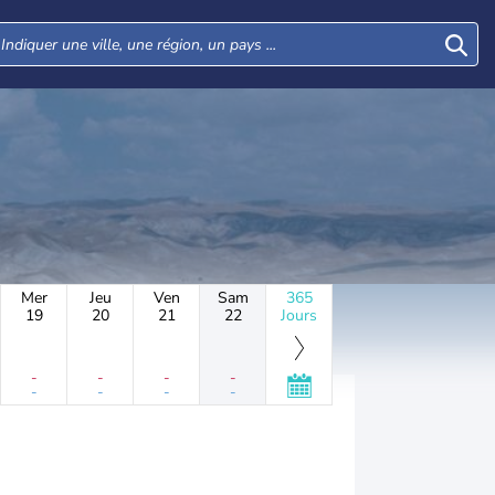
Mer
Jeu
Ven
Sam
365
19
20
21
22
Jours
-
-
-
-
-
-
-
-