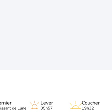
rnier
Lever
Coucher
oissant de Lune
05h57
19h32