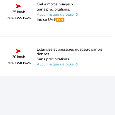
Ciel à moitié nuageux.
Sans précipitations.
25 km/h
Aucun risque de pluie
Rafales
55 km/h
Indice UV
6
Fort
Eclaircies et passages nuageux parfois
denses.
20 km/h
Sans précipitations.
Rafales
50 km/h
Aucun risque de pluie