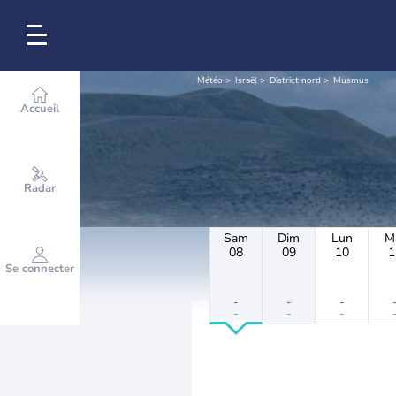
Météo
Israël
District nord
Musmus
Accueil
Radar
Sam
Dim
Lun
M
08
09
10
1
Se connecter
-
-
-
-
-
-