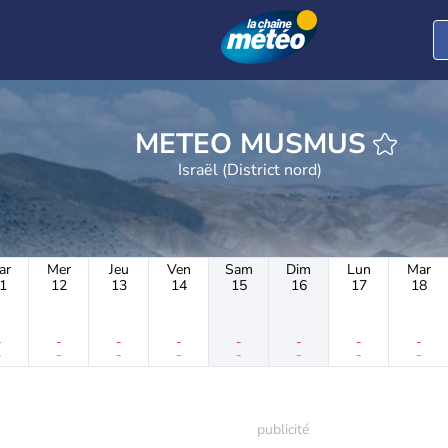
METEO MUSMUS
Israël (District nord)
ar
Mer
Jeu
Ven
Sam
Dim
Lun
Mar
1
12
13
14
15
16
17
18
-
-
-
-
-
-
-
-
-
-
-
-
-
-
-
-