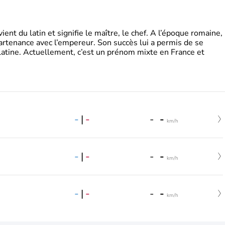
t du latin et signifie le maître, le chef. A l’époque romaine,
partenance avec l’empereur. Son succès lui a permis de se
latine. Actuellement, c’est un prénom mixte en France et
-
|
-
-
-
km/h
-
|
-
-
-
km/h
-
|
-
-
-
km/h