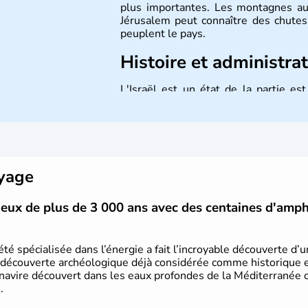
plus importantes. Les montagnes au
Jérusalem peut connaître des chutes 
peuplent le pays.
Histoire et administra
L'Israël est un état de la partie e
indépendance le 14 mai 1948. Israël a
mais Tel Aviv reste le centre polit
majoritairement de juifs et connaît 
domaine des nouvelles technologies.
oyage
vieux de plus de 3 000 ans avec des centaines d'amp
été spécialisée dans l’énergie a fait l’incroyable découverte d’
 découverte archéologique déjà considérée comme historique et 
 navire découvert dans les eaux profondes de la Méditerranée or
.