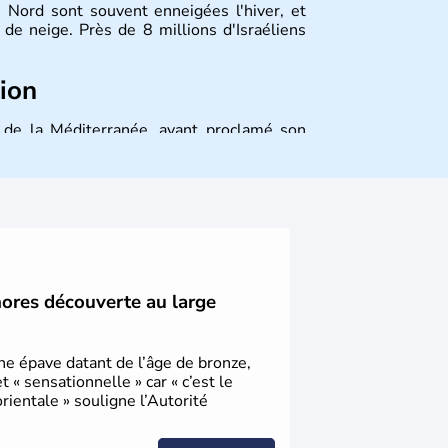
 Nord sont souvent enneigées l'hiver, et
de neige. Près de 8 millions d'Israéliens
tion
st de la Méditerranée, ayant proclamé son
 décidé d'établir sa capitale à Jérusalem,
ique et économique du pays. Il est peuplé
désormais un vrai essor économique dans le
hores découverte au large
une épave datant de l’âge de bronze,
« sensationnelle » car « c’est le
ientale » souligne l’Autorité