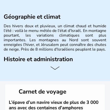
Géographie et climat
Des hivers doux et pluvieux, un climat chaud et humide
l'été : voilà le menu météo de l'état d'Israël. En montagne
pourtant, les variations climatiques sont plus
importantes. Les montagnes au Nord sont souvent
enneigées l'hiver, et Jérusalem peut connaître des chutes
de neige. Près de 8 millions d'Israéliens peuplent le pays.
Histoire et administration
L'Israël est un état de la partie est de la Méditerranée,
ayant proclamé son indépendance le 14 mai 1948. Israël
a décidé d'établir sa capitale à Jérusalem, mais Tel Aviv
reste le centre politique et économique du pays. Il est
peuplé majoritairement de juifs et connaît désormais un
Carnet de voyage
vrai essor économique dans le domaine des nouvelles
technologies.
L’épave d’un navire vieux de plus de 3 000
ans avec des centaines d'amphores