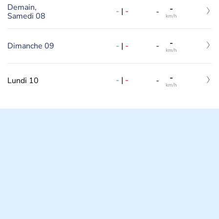
Demain,
-
-
|
-
-
Samedi 08
km/h
-
-
|
-
Dimanche 09
-
km/h
-
-
|
-
Lundi 10
-
km/h