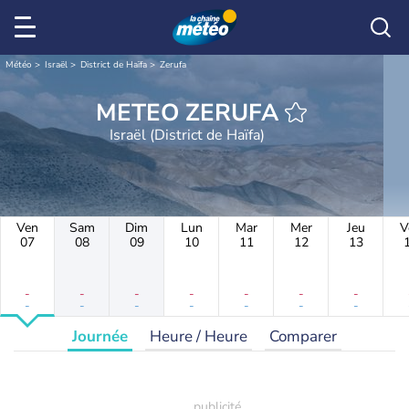
Météo
Israël
District de Haïfa
Zerufa
METEO ZERUFA
Israël (District de Haïfa)
Ven
Sam
Dim
Lun
Mar
Mer
Jeu
V
07
08
09
10
11
12
13
-
-
-
-
-
-
-
-
-
-
-
-
-
-
Journée
Heure / Heure
Comparer