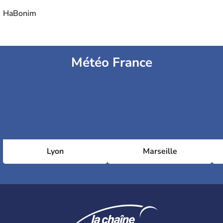
HaBonim
Météo France
Lyon
Marseille