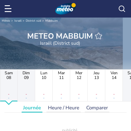
Météo
Israël
District sud
Mabbuim
METEO MABBUIM
Israël (District sud)
Sam
Dim
Lun
Mar
Mer
Jeu
Ven
S
08
09
10
11
12
13
14
-
-
-
-
-
-
-
-
-
-
-
-
-
-
Journée
Heure / Heure
Comparer