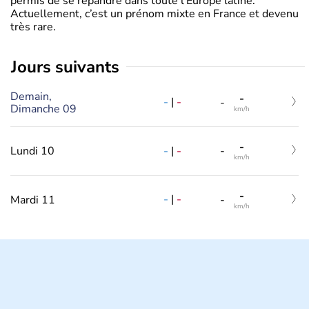
permis de se répandre dans toute l’Europe latine.
Actuellement, c’est un prénom mixte en France et devenu
très rare.
jours suivants
Demain,
-
-
|
-
-
Dimanche 09
km/h
-
-
|
-
Lundi 10
-
km/h
-
-
|
-
Mardi 11
-
km/h