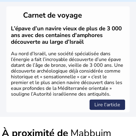
reste le centre politique et économique du pays. Il est
peuplé majoritairement de juifs et connaît désormais un
Carnet de voyage
vrai essor économique dans le domaine des nouvelles
technologies.
L’épave d’un navire vieux de plus de 3 000
ans avec des centaines d'amphores
découverte au large d’Israël
Au nord d’Israël, une société spécialisée dans
l’énergie a fait l’incroyable découverte d’une épave
datant de l’âge de bronze, vieille de 3 000 ans. Une
découverte archéologique déjà considérée comme
historique et « sensationnelle » car « c’est le
premier et le plus ancien navire découvert dans les
eaux profondes de la Méditerranée orientale »
souligne l’Autorité israélienne des antiquités.
Lire l'article
À proximité de
Mabbuim