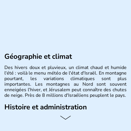
Géographie et climat
Des hivers doux et pluvieux, un climat chaud et humide
l'été : voilà le menu météo de l'état d'Israël. En montagne
pourtant, les variations climatiques sont plus
importantes. Les montagnes au Nord sont souvent
enneigées l'hiver, et Jérusalem peut connaître des chutes
de neige. Près de 8 millions d'Israéliens peuplent le pays.
Histoire et administration
L'Israël est un état de la partie est de la Méditerranée,
ayant proclamé son indépendance le 14 mai 1948. Israël
a décidé d'établir sa capitale à Jérusalem, mais Tel Aviv