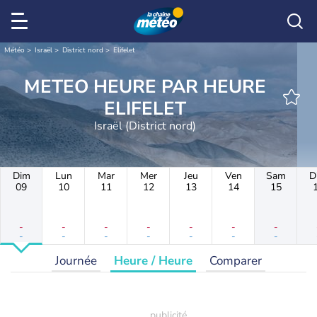
Météo
Israël
District nord
Elifelet
METEO HEURE PAR HEURE
ELIFELET
Israël (District nord)
Dim
Lun
Mar
Mer
Jeu
Ven
Sam
D
09
10
11
12
13
14
15
-
-
-
-
-
-
-
-
-
-
-
-
-
-
Journée
Heure / Heure
Comparer