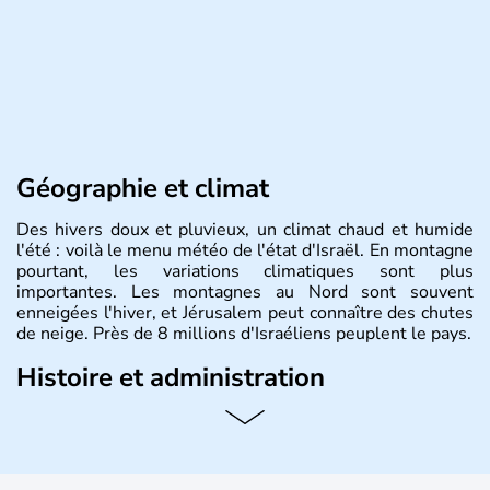
Géographie et climat
Des hivers doux et pluvieux, un climat chaud et humide
l'été : voilà le menu météo de l'état d'Israël. En montagne
pourtant, les variations climatiques sont plus
importantes. Les montagnes au Nord sont souvent
enneigées l'hiver, et Jérusalem peut connaître des chutes
de neige. Près de 8 millions d'Israéliens peuplent le pays.
Histoire et administration
L'Israël est un état de la partie est de la Méditerranée,
ayant proclamé son indépendance le 14 mai 1948. Israël
a décidé d'établir sa capitale à Jérusalem, mais Tel Aviv
reste le centre politique et économique du pays. Il est