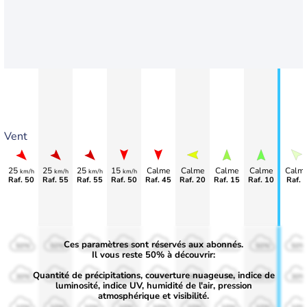
Vent
25
25
25
15
Calme
Calme
Calme
Calme
Calm
km/h
km/h
km/h
km/h
Raf. 50
Raf. 55
Raf. 55
Raf. 50
Raf. 45
Raf. 20
Raf. 15
Raf. 10
Raf. 
Ces paramètres sont réservés aux abonnés.
50%
50%
50%
50%
50%
50%
50%
50%
50%
Il vous reste 50% à découvrir:
Quantité de précipitations, couverture nuageuse, indice de
30%
30%
30%
30%
30%
30%
30%
30%
30%
luminosité, indice UV, humidité de l'air, pression
atmosphérique et visibilité.