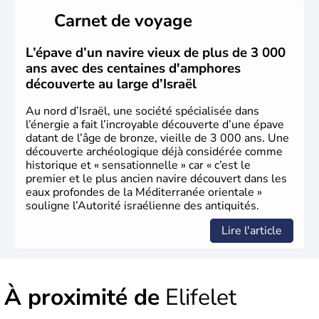
peuplé majoritairement de juifs et connaît désormais un
Carnet de voyage
vrai essor économique dans le domaine des nouvelles
technologies.
L’épave d’un navire vieux de plus de 3 000
ans avec des centaines d'amphores
découverte au large d’Israël
Au nord d’Israël, une société spécialisée dans
l’énergie a fait l’incroyable découverte d’une épave
datant de l’âge de bronze, vieille de 3 000 ans. Une
découverte archéologique déjà considérée comme
historique et « sensationnelle » car « c’est le
premier et le plus ancien navire découvert dans les
eaux profondes de la Méditerranée orientale »
souligne l’Autorité israélienne des antiquités.
Lire l'article
À proximité de
Elifelet