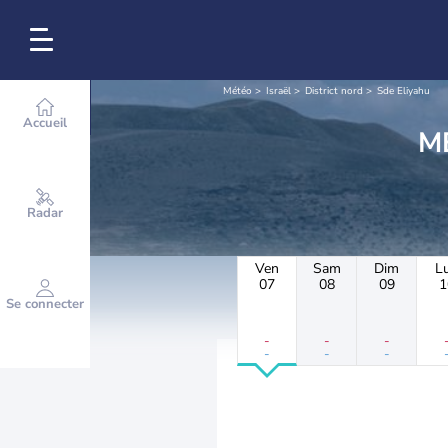
Météo
Israël
District nord
Sde Eliyahu
Accueil
Radar
Ven
Sam
Dim
L
07
08
09
1
Se connecter
-
-
-
-
-
-