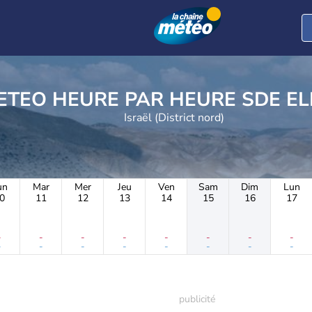
METEO HEURE PAR HE
Israël (District nord)
un
Mar
Mer
Jeu
Ven
Sam
Dim
Lun
0
11
12
13
14
15
16
17
-
-
-
-
-
-
-
-
-
-
-
-
-
-
-
-