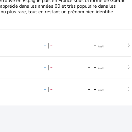
retrouve en Espagne puis en France sous la forme de Gaëtan
 apprécié dans les années 60 et très populaire dans les
nu plus rare, tout en restant un prénom bien identifié.
-
|
-
-
-
km/h
-
|
-
-
-
km/h
-
|
-
-
-
km/h