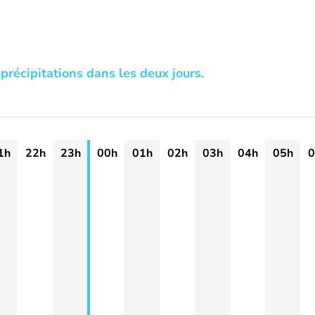
précipitations dans les deux jours.
1h
22h
23h
00h
01h
02h
03h
04h
05h
0