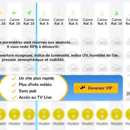
Calme
Calme
Calme
Calme
Calme
Calme
Calme
Calme
C
km/h
. 25
Raf. 15
Raf. 10
Raf. 5
Raf. 5
Raf. 5
Raf. 5
Raf. 5
Raf. 10
Ra
s paramètres sont réservés aux abonnés.
0%
50%
50%
50%
50%
50%
50%
50%
50%
Il vous reste 50% à découvrir:
uverture nuageuse, indice de luminosité, indice UV, humidité de l'air,
0%
30%
30%
30%
30%
30%
30%
30%
30%
pression atmosphérique et visibilité.
0%
10%
10%
10%
10%
10%
10%
10%
10%
00
1900
1900
1900
1900
1900
1900
1900
1900
1
Un site plus rapide
Plus d'info météo
Devenez VIP
Sans pub
0%
20%
20%
20%
20%
20%
20%
20%
20%
2
Accès au TV Live
0 lm
1000 lm
1000 lm
1000 lm
1000 lm
1000 lm
1000 lm
1000 lm
1000 lm
10
v
uv
uv
uv
uv
uv
uv
uv
uv
4
4
4
4
4
4
4
4
4
éré
Modéré
Modéré
Modéré
Modéré
Modéré
Modéré
Modéré
Modéré
Mo