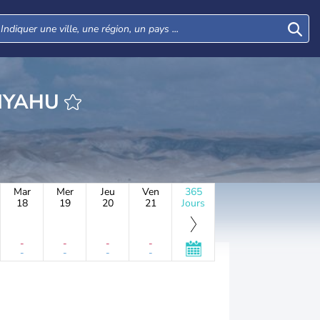
URE SDE ELIYAHU
Mar
Mer
Jeu
Ven
365
18
19
20
21
Jours
-
-
-
-
-
-
-
-