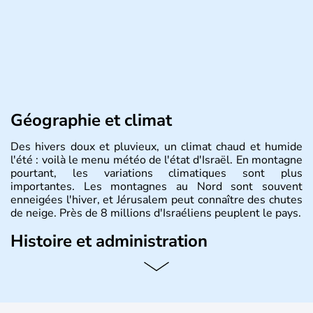
Géographie et climat
Des hivers doux et pluvieux, un climat chaud et humide
l'été : voilà le menu météo de l'état d'Israël. En montagne
pourtant, les variations climatiques sont plus
importantes. Les montagnes au Nord sont souvent
enneigées l'hiver, et Jérusalem peut connaître des chutes
de neige. Près de 8 millions d'Israéliens peuplent le pays.
Histoire et administration
L'Israël est un état de la partie est de la Méditerranée,
ayant proclamé son indépendance le 14 mai 1948. Israël
a décidé d'établir sa capitale à Jérusalem, mais Tel Aviv
reste le centre politique et économique du pays. Il est