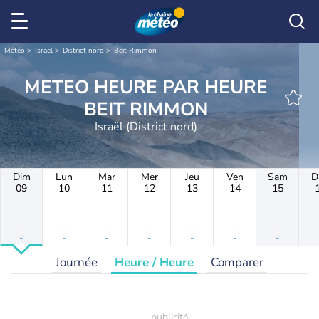
Météo
Israël
District nord
Beit Rimmon
METEO HEURE PAR HEURE
BEIT RIMMON
Israël (District nord)
Dim
Lun
Mar
Mer
Jeu
Ven
Sam
D
09
10
11
12
13
14
15
-
-
-
-
-
-
-
-
-
-
-
-
-
-
Journée
Heure / Heure
Comparer