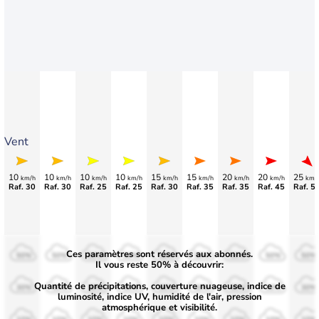
Vent
10
10
10
10
15
15
20
20
25
km/h
km/h
km/h
km/h
km/h
km/h
km/h
km/h
km/
Raf. 30
Raf. 30
Raf. 25
Raf. 25
Raf. 30
Raf. 35
Raf. 35
Raf. 45
Raf. 5
Ces paramètres sont réservés aux abonnés.
50%
50%
50%
50%
50%
50%
50%
50%
50%
Il vous reste 50% à découvrir:
Quantité de précipitations, couverture nuageuse, indice de
30%
30%
30%
30%
30%
30%
30%
30%
30%
luminosité, indice UV, humidité de l'air, pression
atmosphérique et visibilité.