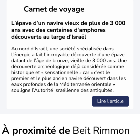
peuplé majoritairement de juifs et connaît désormais un
Carnet de voyage
vrai essor économique dans le domaine des nouvelles
technologies.
L’épave d’un navire vieux de plus de 3 000
ans avec des centaines d'amphores
découverte au large d’Israël
Au nord d’Israël, une société spécialisée dans
l’énergie a fait l’incroyable découverte d’une épave
datant de l’âge de bronze, vieille de 3 000 ans. Une
découverte archéologique déjà considérée comme
historique et « sensationnelle » car « c’est le
premier et le plus ancien navire découvert dans les
eaux profondes de la Méditerranée orientale »
souligne l’Autorité israélienne des antiquités.
Lire l'article
À proximité de
Beit Rimmon