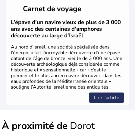
peuplé majoritairement de juifs et connaît désormais un
Carnet de voyage
vrai essor économique dans le domaine des nouvelles
technologies.
L’épave d’un navire vieux de plus de 3 000
ans avec des centaines d'amphores
découverte au large d’Israël
Au nord d’Israël, une société spécialisée dans
l’énergie a fait l’incroyable découverte d’une épave
datant de l’âge de bronze, vieille de 3 000 ans. Une
découverte archéologique déjà considérée comme
historique et « sensationnelle » car « c’est le
premier et le plus ancien navire découvert dans les
eaux profondes de la Méditerranée orientale »
souligne l’Autorité israélienne des antiquités.
Lire l'article
À proximité de
Dorot