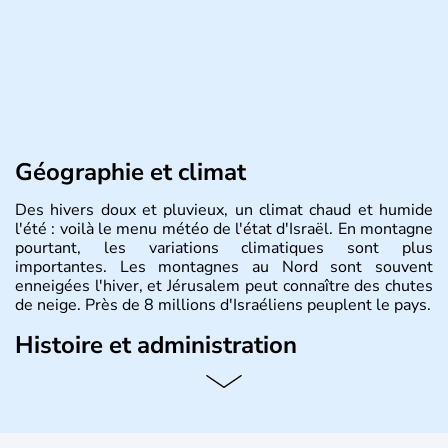
Géographie et climat
Des hivers doux et pluvieux, un climat chaud et humide
l'été : voilà le menu météo de l'état d'Israël. En montagne
pourtant, les variations climatiques sont plus
importantes. Les montagnes au Nord sont souvent
enneigées l'hiver, et Jérusalem peut connaître des chutes
de neige. Près de 8 millions d'Israéliens peuplent le pays.
Histoire et administration
L'Israël est un état de la partie est de la Méditerranée,
ayant proclamé son indépendance le 14 mai 1948. Israël
a décidé d'établir sa capitale à Jérusalem, mais Tel Aviv
reste le centre politique et économique du pays. Il est