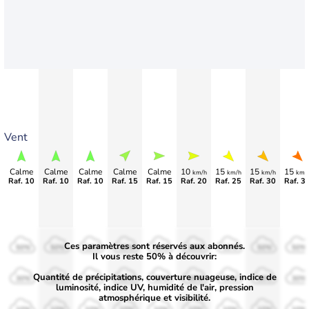
Vent
Calme
Calme
Calme
Calme
Calme
10
15
15
15
km/h
km/h
km/h
km/
Raf. 10
Raf. 10
Raf. 10
Raf. 15
Raf. 15
Raf. 20
Raf. 25
Raf. 30
Raf. 3
Ces paramètres sont réservés aux abonnés.
50%
50%
50%
50%
50%
50%
50%
50%
50%
Il vous reste 50% à découvrir:
Quantité de précipitations, couverture nuageuse, indice de
30%
30%
30%
30%
30%
30%
30%
30%
30%
luminosité, indice UV, humidité de l'air, pression
atmosphérique et visibilité.