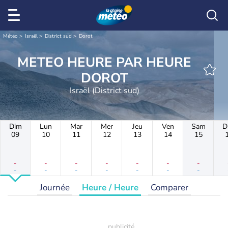
Météo
Israël
District sud
Dorot
METEO HEURE PAR HEURE
DOROT
Israël (District sud)
Dim
Lun
Mar
Mer
Jeu
Ven
Sam
D
09
10
11
12
13
14
15
-
-
-
-
-
-
-
-
-
-
-
-
-
-
Journée
Heure / Heure
Comparer