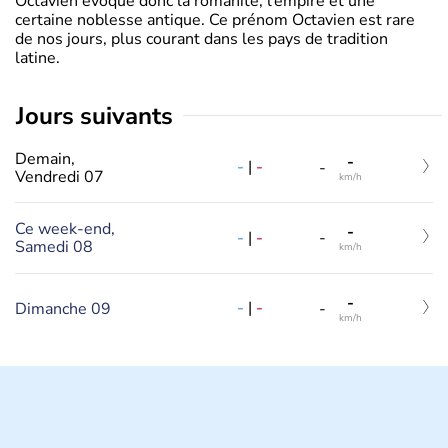
Octavien évoque donc la romanité, l’empire et une
certaine noblesse antique. Ce prénom Octavien est rare
de nos jours, plus courant dans les pays de tradition
latine.
jours suivants
Demain,
-
-
|
-
-
Vendredi 07
km/h
Ce week-end,
-
-
|
-
-
Samedi 08
km/h
-
-
|
-
Dimanche 09
-
km/h