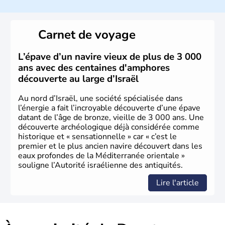
a décidé d'établir sa capitale à Jérusalem, mais Tel Aviv
reste le centre politique et économique du pays. Il est
peuplé majoritairement de juifs et connaît désormais un
Carnet de voyage
vrai essor économique dans le domaine des nouvelles
technologies.
L’épave d’un navire vieux de plus de 3 000
ans avec des centaines d'amphores
découverte au large d’Israël
Au nord d’Israël, une société spécialisée dans
l’énergie a fait l’incroyable découverte d’une épave
datant de l’âge de bronze, vieille de 3 000 ans. Une
découverte archéologique déjà considérée comme
historique et « sensationnelle » car « c’est le
premier et le plus ancien navire découvert dans les
eaux profondes de la Méditerranée orientale »
souligne l’Autorité israélienne des antiquités.
Lire l'article