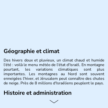
Géographie et climat
Des hivers doux et pluvieux, un climat chaud et humide
l'été : voilà le menu météo de l'état d'Israël. En montagne
pourtant, les variations climatiques sont plus
importantes. Les montagnes au Nord sont souvent
enneigées l'hiver, et Jérusalem peut connaître des chutes
de neige. Près de 8 millions d'Israéliens peuplent le pays.
Histoire et administration
L'Israël est un état de la partie est de la Méditerranée,
ayant proclamé son indépendance le 14 mai 1948. Israël