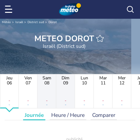
Météo
Israël
District sud
Dorot
METEO DOROT
Israël (District sud)
Jeu
Ven
Sam
Dim
Lun
Mar
Mer
J
06
07
08
09
10
11
12
-
-
-
-
-
-
-
-
-
-
-
-
-
-
Journée
Heure / Heure
Comparer