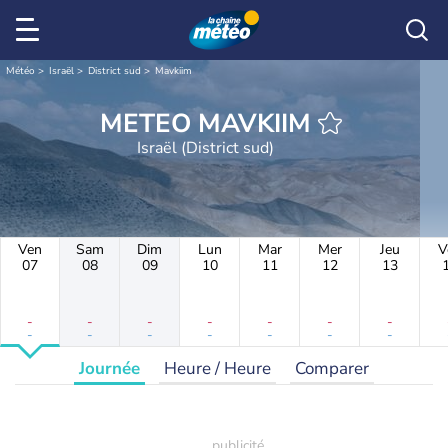
Météo
Israël
District sud
Mavkiim
METEO MAVKIIM
Israël (District sud)
Ven
Sam
Dim
Lun
Mar
Mer
Jeu
V
07
08
09
10
11
12
13
-
-
-
-
-
-
-
-
-
-
-
-
-
-
Journée
Heure / Heure
Comparer