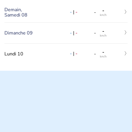
Demain,
-
-
|
-
-
Samedi 08
km/h
-
-
|
-
Dimanche 09
-
km/h
-
-
|
-
Lundi 10
-
km/h