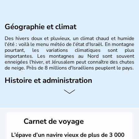
Géographie et climat
Des hivers doux et pluvieux, un climat chaud et humide
l'été : voilà le menu météo de l'état d'Israël. En montagne
pourtant, les variations climatiques sont plus
importantes. Les montagnes au Nord sont souvent
enneigées l'hiver, et Jérusalem peut connaître des chutes
de neige. Près de 8 millions d'Israéliens peuplent le pays.
Histoire et administration
L'Israël est un état de la partie est de la Méditerranée,
ayant proclamé son indépendance le 14 mai 1948. Israël
a décidé d'établir sa capitale à Jérusalem, mais Tel Aviv
reste le centre politique et économique du pays. Il est
peuplé majoritairement de juifs et connaît désormais un
Carnet de voyage
vrai essor économique dans le domaine des nouvelles
technologies.
L’épave d’un navire vieux de plus de 3 000