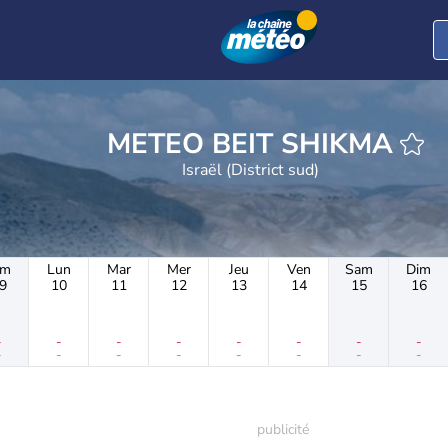
METEO BEIT SHIKMA
Israël (District sud)
im
Lun
Mar
Mer
Jeu
Ven
Sam
Dim
9
10
11
12
13
14
15
16
-
-
-
-
-
-
-
-
-
-
-
-
-
-
-
-