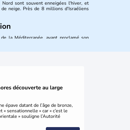
 Nord sont souvent enneigées l'hiver, et
de neige. Près de 8 millions d'Israéliens
tion
st de la Méditerranée, ayant proclamé son
 décidé d'établir sa capitale à Jérusalem,
ique et économique du pays. Il est peuplé
désormais un vrai essor économique dans le
hores découverte au large
une épave datant de l’âge de bronze,
« sensationnelle » car « c’est le
ientale » souligne l’Autorité