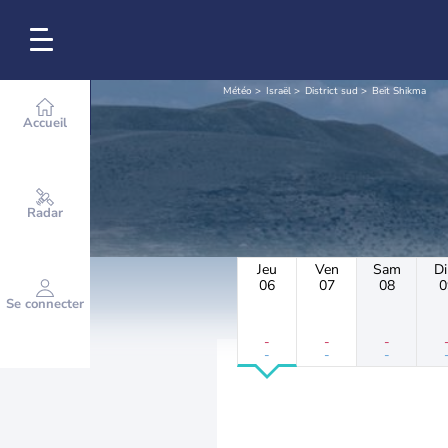
Météo
Israël
District sud
Beit Shikma
Accueil
Radar
Jeu
Ven
Sam
D
06
07
08
0
Se connecter
-
-
-
-
-
-