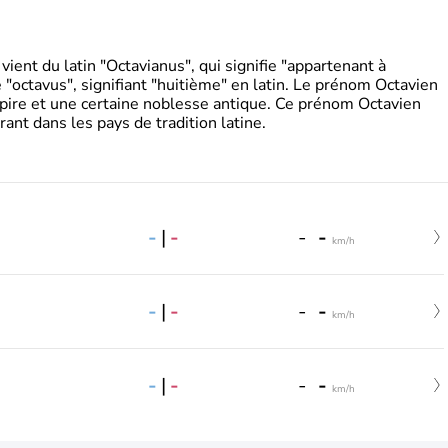
ient du latin "Octavianus", qui signifie "appartenant à
"octavus", signifiant "huitième" en latin. Le prénom Octavien
pire et une certaine noblesse antique. Ce prénom Octavien
rant dans les pays de tradition latine.
-
|
-
-
-
km/h
-
|
-
-
-
km/h
-
|
-
-
-
km/h