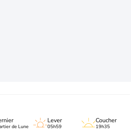
rnier
Lever
Coucher
artier de Lune
05h59
19h35