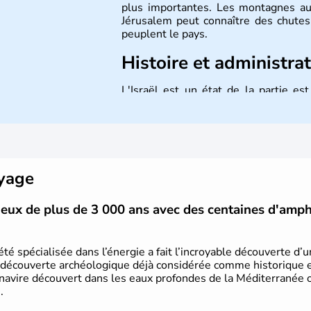
plus importantes. Les montagnes au
Jérusalem peut connaître des chutes 
peuplent le pays.
Histoire et administra
L'Israël est un état de la partie e
indépendance le 14 mai 1948. Israël a
mais Tel Aviv reste le centre polit
majoritairement de juifs et connaît 
domaine des nouvelles technologies.
oyage
vieux de plus de 3 000 ans avec des centaines d'amp
été spécialisée dans l’énergie a fait l’incroyable découverte d’
 découverte archéologique déjà considérée comme historique et 
 navire découvert dans les eaux profondes de la Méditerranée or
.