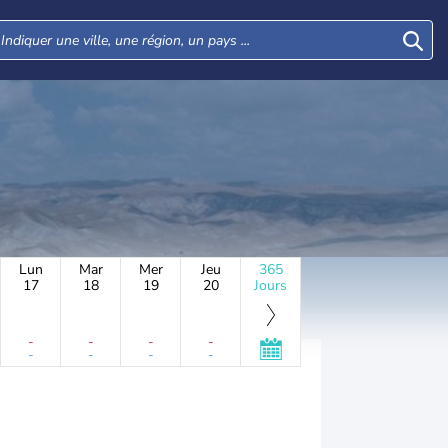
Lun
Mar
Mer
Jeu
365
17
18
19
20
Jours
-
-
-
-
-
-
-
-