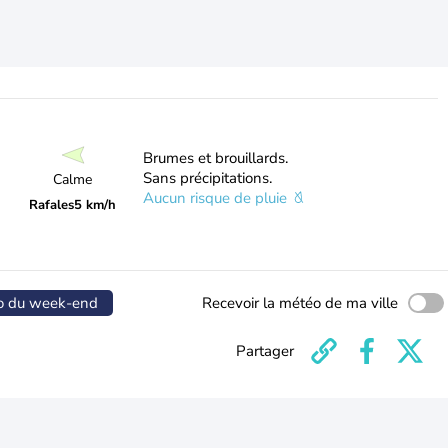
Brumes et brouillards.
Sans précipitations.
Calme
Aucun risque de pluie
Rafales
5 km/h
o du week-end
Recevoir la météo de ma ville
Partager