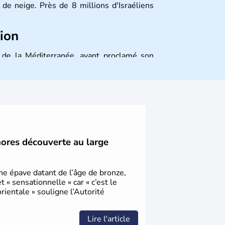
de neige. Près de 8 millions d'Israéliens
tion
st de la Méditerranée, ayant proclamé son
 décidé d'établir sa capitale à Jérusalem,
ique et économique du pays. Il est peuplé
désormais un vrai essor économique dans le
hores découverte au large
une épave datant de l’âge de bronze,
« sensationnelle » car « c’est le
ientale » souligne l’Autorité
Lire l'article