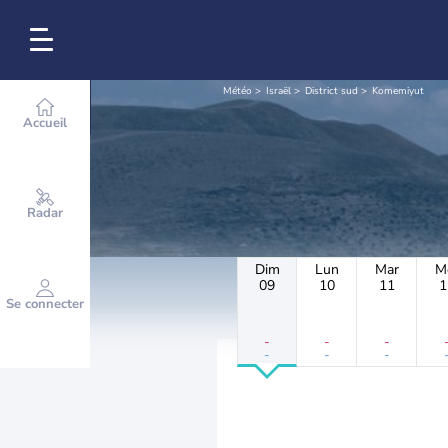
Météo
Israël
District sud
Komemiyut
Accueil
Radar
Dim
Lun
Mar
M
09
10
11
1
Se connecter
-
-
-
-
-
-