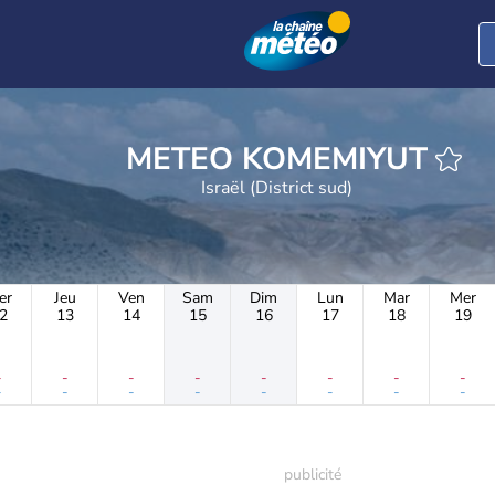
METEO KOMEMIYUT
Israël (District sud)
er
Jeu
Ven
Sam
Dim
Lun
Mar
Mer
2
13
14
15
16
17
18
19
-
-
-
-
-
-
-
-
-
-
-
-
-
-
-
-