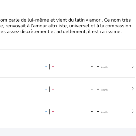
 parle de lui-même et vient du latin « amor . Ce nom très
, renvoyait à l’amour altruiste, universel et à la compassion.
es assez discrètement et actuellement, il est rarissime.
-
|
-
-
-
km/h
-
|
-
-
-
km/h
-
|
-
-
-
km/h