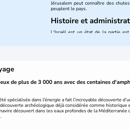
Jérusalem peut connaître des chutes 
peuplent le pays.
Histoire et administra
L'Israël est un état de la partie e
indépendance le 14 mai 1948. Israël a
mais Tel Aviv reste le centre polit
majoritairement de juifs et connaît 
domaine des nouvelles technologies.
oyage
vieux de plus de 3 000 ans avec des centaines d'amp
été spécialisée dans l’énergie a fait l’incroyable découverte d’
 découverte archéologique déjà considérée comme historique et 
 navire découvert dans les eaux profondes de la Méditerranée or
.