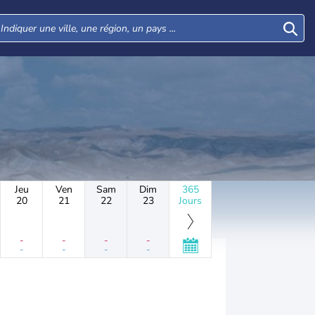
Jeu
Ven
Sam
Dim
365
20
21
22
23
Jours
-
-
-
-
-
-
-
-