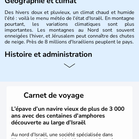
Géographie et climat
Des hivers doux et pluvieux, un climat chaud et humide
l'été : voilà le menu météo de l'état d'Israël. En montagne
pourtant, les variations climatiques sont plus
importantes. Les montagnes au Nord sont souvent
enneigées l'hiver, et Jérusalem peut connaître des chutes
de neige. Près de 8 millions d'Israéliens peuplent le pays.
Histoire et administration
L'Israël est un état de la partie est de la Méditerranée,
ayant proclamé son indépendance le 14 mai 1948. Israël
a décidé d'établir sa capitale à Jérusalem, mais Tel Aviv
reste le centre politique et économique du pays. Il est
peuplé majoritairement de juifs et connaît désormais un
Carnet de voyage
vrai essor économique dans le domaine des nouvelles
technologies.
L’épave d’un navire vieux de plus de 3 000
ans avec des centaines d'amphores
découverte au large d’Israël
Au nord d’Israël, une société spécialisée dans