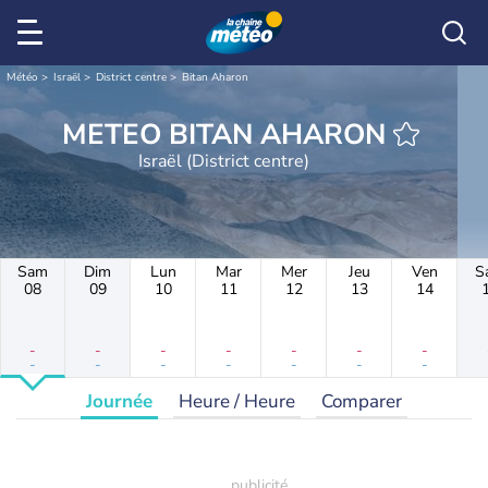
Météo
Israël
District centre
Bitan Aharon
METEO BITAN AHARON
Israël (District centre)
Sam
Dim
Lun
Mar
Mer
Jeu
Ven
S
08
09
10
11
12
13
14
-
-
-
-
-
-
-
-
-
-
-
-
-
-
Journée
Heure / Heure
Comparer