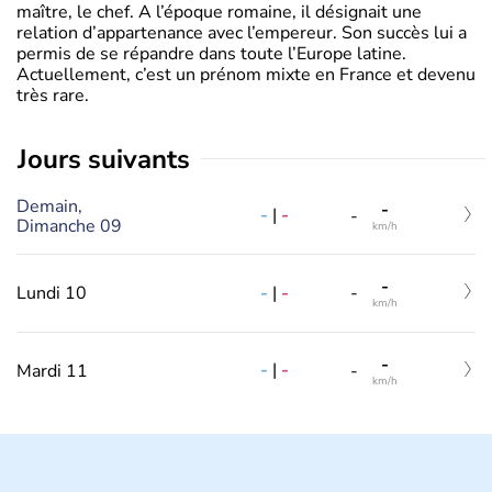
maître, le chef. A l’époque romaine, il désignait une
relation d’appartenance avec l’empereur. Son succès lui a
permis de se répandre dans toute l’Europe latine.
Actuellement, c’est un prénom mixte en France et devenu
très rare.
jours suivants
Demain,
-
-
|
-
-
Dimanche 09
km/h
-
-
|
-
Lundi 10
-
km/h
-
-
|
-
Mardi 11
-
km/h