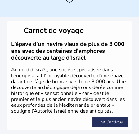
L'Israël est un état de la partie est de la Méditerranée,
ayant proclamé son indépendance le 14 mai 1948. Israël
a décidé d'établir sa capitale à Jérusalem, mais Tel Aviv
reste le centre politique et économique du pays. Il est
peuplé majoritairement de juifs et connaît désormais un
Carnet de voyage
vrai essor économique dans le domaine des nouvelles
technologies.
L’épave d’un navire vieux de plus de 3 000
ans avec des centaines d'amphores
découverte au large d’Israël
Au nord d’Israël, une société spécialisée dans
l’énergie a fait l’incroyable découverte d’une épave
datant de l’âge de bronze, vieille de 3 000 ans. Une
découverte archéologique déjà considérée comme
historique et « sensationnelle » car « c’est le
premier et le plus ancien navire découvert dans les
eaux profondes de la Méditerranée orientale »
souligne l’Autorité israélienne des antiquités.
Lire l'article