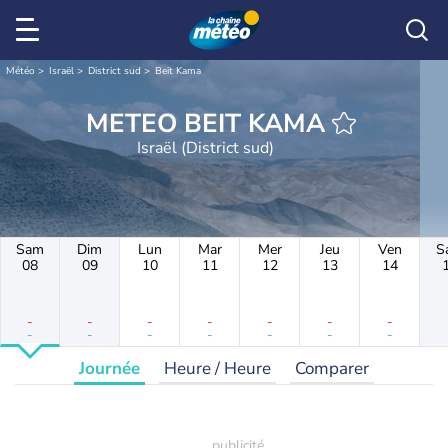
Météo
Israël
District sud
Beit Kama
METEO BEIT KAMA
Israël (District sud)
Sam
Dim
Lun
Mar
Mer
Jeu
Ven
S
08
09
10
11
12
13
14
-
-
-
-
-
-
-
-
-
-
-
-
-
-
Journée
Heure / Heure
Comparer