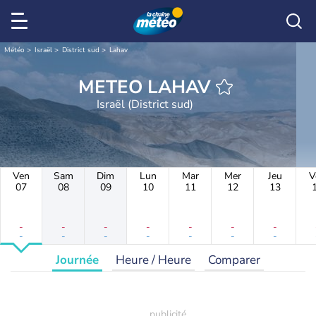
Météo
Israël
District sud
Lahav
METEO LAHAV
Israël (District sud)
Ven
Sam
Dim
Lun
Mar
Mer
Jeu
V
07
08
09
10
11
12
13
-
-
-
-
-
-
-
-
-
-
-
-
-
-
Journée
Heure / Heure
Comparer