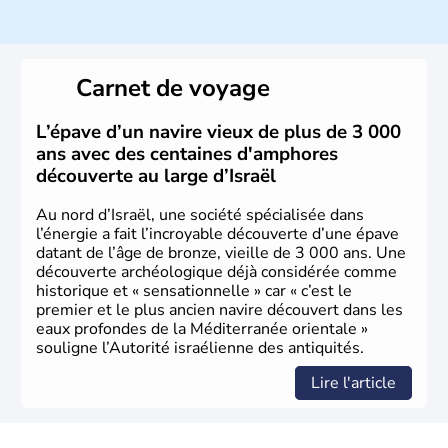
ayant proclamé son indépendance le 14 mai 1948. Israël
a décidé d'établir sa capitale à Jérusalem, mais Tel Aviv
reste le centre politique et économique du pays. Il est
peuplé majoritairement de juifs et connaît désormais un
Carnet de voyage
vrai essor économique dans le domaine des nouvelles
technologies.
L’épave d’un navire vieux de plus de 3 000
ans avec des centaines d'amphores
découverte au large d’Israël
Au nord d’Israël, une société spécialisée dans
l’énergie a fait l’incroyable découverte d’une épave
datant de l’âge de bronze, vieille de 3 000 ans. Une
découverte archéologique déjà considérée comme
historique et « sensationnelle » car « c’est le
premier et le plus ancien navire découvert dans les
eaux profondes de la Méditerranée orientale »
souligne l’Autorité israélienne des antiquités.
Lire l'article