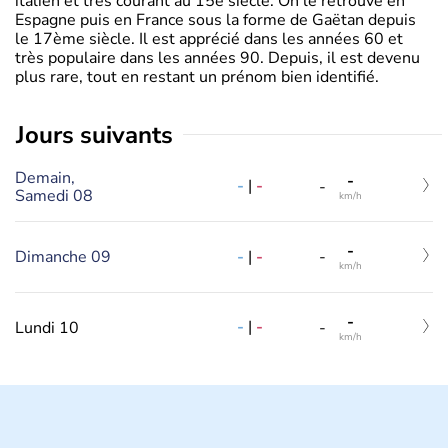
italien et très courant au 15è siècle. On le retrouve en
Espagne puis en France sous la forme de Gaëtan depuis
le 17ème siècle. Il est apprécié dans les années 60 et
très populaire dans les années 90. Depuis, il est devenu
plus rare, tout en restant un prénom bien identifié.
jours suivants
Demain,
-
-
|
-
-
Samedi 08
km/h
-
-
|
-
Dimanche 09
-
km/h
-
-
|
-
Lundi 10
-
km/h