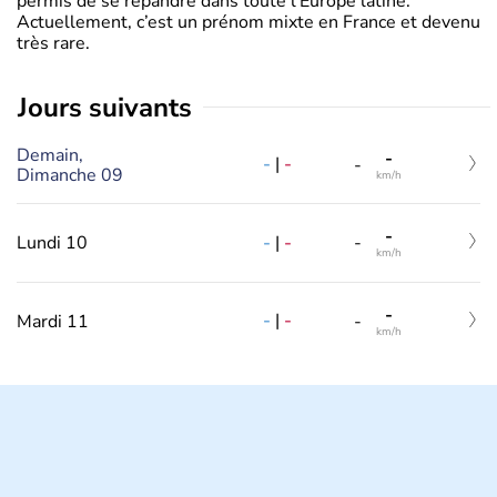
permis de se répandre dans toute l’Europe latine.
Actuellement, c’est un prénom mixte en France et devenu
très rare.
jours suivants
Demain,
-
-
|
-
-
Dimanche 09
km/h
-
-
|
-
Lundi 10
-
km/h
-
-
|
-
Mardi 11
-
km/h