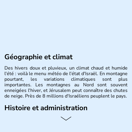
Géographie et climat
Des hivers doux et pluvieux, un climat chaud et humide
l'été : voilà le menu météo de l'état d'Israël. En montagne
pourtant, les variations climatiques sont plus
importantes. Les montagnes au Nord sont souvent
enneigées l'hiver, et Jérusalem peut connaître des chutes
de neige. Près de 8 millions d'Israéliens peuplent le pays.
Histoire et administration
L'Israël est un état de la partie est de la Méditerranée,
ayant proclamé son indépendance le 14 mai 1948. Israël
a décidé d'établir sa capitale à Jérusalem, mais Tel Aviv