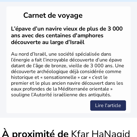
reste le centre politique et économique du pays. Il est
peuplé majoritairement de juifs et connaît désormais un
Carnet de voyage
vrai essor économique dans le domaine des nouvelles
technologies.
L’épave d’un navire vieux de plus de 3 000
ans avec des centaines d'amphores
découverte au large d’Israël
Au nord d’Israël, une société spécialisée dans
l’énergie a fait l’incroyable découverte d’une épave
datant de l’âge de bronze, vieille de 3 000 ans. Une
découverte archéologique déjà considérée comme
historique et « sensationnelle » car « c’est le
premier et le plus ancien navire découvert dans les
eaux profondes de la Méditerranée orientale »
souligne l’Autorité israélienne des antiquités.
Lire l'article
À proximité de
Kfar HaNagid