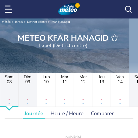
Météo
Israël
District centre
Kfar HaNagid
METEO KFAR HANAGID
Israël (District centre)
Sam
Dim
Lun
Mar
Mer
Jeu
Ven
S
08
09
10
11
12
13
14
-
-
-
-
-
-
-
-
-
-
-
-
-
-
Journée
Heure / Heure
Comparer