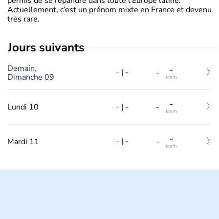
permis de se répandre dans toute l’Europe latine.
Actuellement, c’est un prénom mixte en France et devenu
très rare.
jours suivants
Demain,
-
-
|
-
-
Dimanche 09
km/h
-
-
|
-
Lundi 10
-
km/h
-
-
|
-
Mardi 11
-
km/h