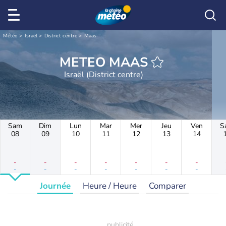
Météo
Israël
District centre
Maas
METEO MAAS
Israël (District centre)
Sam
Dim
Lun
Mar
Mer
Jeu
Ven
S
08
09
10
11
12
13
14
-
-
-
-
-
-
-
-
-
-
-
-
-
-
Journée
Heure / Heure
Comparer