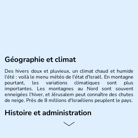
Géographie et climat
Des hivers doux et pluvieux, un climat chaud et humide
l'été : voilà le menu météo de l'état d'Israël. En montagne
pourtant, les variations climatiques sont plus
importantes. Les montagnes au Nord sont souvent
enneigées l'hiver, et Jérusalem peut connaître des chutes
de neige. Près de 8 millions d'Israéliens peuplent le pays.
Histoire et administration
L'Israël est un état de la partie est de la Méditerranée,
ayant proclamé son indépendance le 14 mai 1948. Israël
a décidé d'établir sa capitale à Jérusalem, mais Tel Aviv