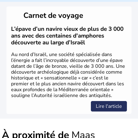
reste le centre politique et économique du pays. Il est
peuplé majoritairement de juifs et connaît désormais un
Carnet de voyage
vrai essor économique dans le domaine des nouvelles
technologies.
L’épave d’un navire vieux de plus de 3 000
ans avec des centaines d'amphores
découverte au large d’Israël
Au nord d’Israël, une société spécialisée dans
l’énergie a fait l’incroyable découverte d’une épave
datant de l’âge de bronze, vieille de 3 000 ans. Une
découverte archéologique déjà considérée comme
historique et « sensationnelle » car « c’est le
premier et le plus ancien navire découvert dans les
eaux profondes de la Méditerranée orientale »
souligne l’Autorité israélienne des antiquités.
Lire l'article
À proximité de
Maas