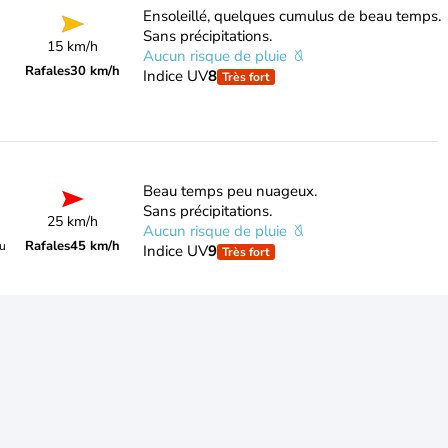
Ensoleillé, quelques cumulus de beau temps.
Sans précipitations.
15 km/h
Aucun risque de pluie
Rafales
30 km/h
Indice UV
8
Très fort
Beau temps peu nuageux.
Sans précipitations.
25 km/h
Aucun risque de pluie
Rafales
45 km/h
du
Indice UV
9
Très fort