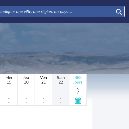
Mer
Jeu
Ven
Sam
365
19
20
21
22
Jours
-
-
-
-
-
-
-
-