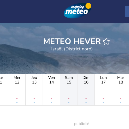
METEO HEVER
Israël (District nord)
ar
Mer
Jeu
Ven
Sam
Dim
Lun
Mar
1
12
13
14
15
16
17
18
-
-
-
-
-
-
-
-
-
-
-
-
-
-
-
-