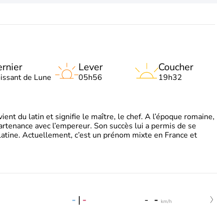
rnier
Lever
Coucher
oissant de Lune
05h56
19h32
t du latin et signifie le maître, le chef. A l’époque romaine,
partenance avec l’empereur. Son succès lui a permis de se
latine. Actuellement, c’est un prénom mixte en France et
-
|
-
-
-
km/h