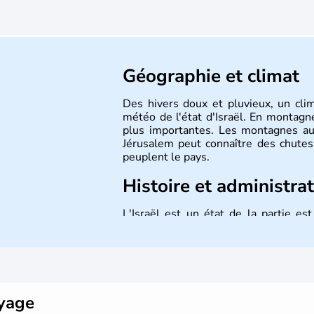
Géographie et climat
Des hivers doux et pluvieux, un cli
météo de l'état d'Israël. En montagne
plus importantes. Les montagnes au
Jérusalem peut connaître des chutes 
peuplent le pays.
Histoire et administra
L'Israël est un état de la partie e
indépendance le 14 mai 1948. Israël a
mais Tel Aviv reste le centre polit
majoritairement de juifs et connaît 
domaine des nouvelles technologies.
oyage