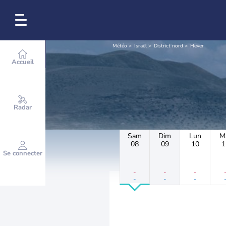
Météo
Israël
District nord
Hever
Accueil
Radar
Sam
Dim
Lun
M
08
09
10
1
Se connecter
-
-
-
-
-
-