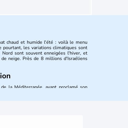
mat chaud et humide l'été : voilà le menu
 pourtant, les variations climatiques sont
 Nord sont souvent enneigées l'hiver, et
de neige. Près de 8 millions d'Israéliens
tion
st de la Méditerranée, ayant proclamé son
 décidé d'établir sa capitale à Jérusalem,
ique et économique du pays. Il est peuplé
désormais un vrai essor économique dans le