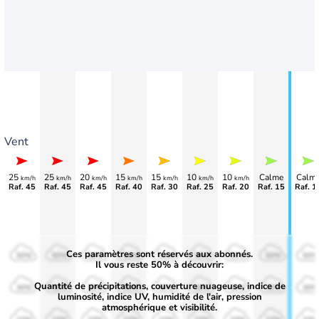
Vent
25
25
20
15
15
10
10
Calme
Calm
km/h
km/h
km/h
km/h
km/h
km/h
km/h
Raf. 45
Raf. 45
Raf. 45
Raf. 40
Raf. 30
Raf. 25
Raf. 20
Raf. 15
Raf. 1
Ces paramètres sont réservés aux abonnés.
50%
50%
50%
50%
50%
50%
50%
50%
50%
Il vous reste 50% à découvrir:
Quantité de précipitations, couverture nuageuse, indice de
30%
30%
30%
30%
30%
30%
30%
30%
30%
luminosité, indice UV, humidité de l'air, pression
atmosphérique et visibilité.