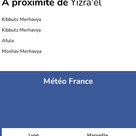
À proximité de
Yizra'el
Kibbuts Merhavya
Kibbutz Merhavya
Afula
Moshav Merhavya
Météo France
Lyon
Marseille