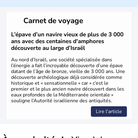
a décidé d'établir sa capitale à Jérusalem, mais Tel Aviv
reste le centre politique et économique du pays. Il est
peuplé majoritairement de juifs et connaît désormais un
Carnet de voyage
vrai essor économique dans le domaine des nouvelles
technologies.
L’épave d’un navire vieux de plus de 3 000
ans avec des centaines d'amphores
découverte au large d’Israël
Au nord d’Israël, une société spécialisée dans
l’énergie a fait l’incroyable découverte d’une épave
datant de l’âge de bronze, vieille de 3 000 ans. Une
découverte archéologique déjà considérée comme
historique et « sensationnelle » car « c’est le
premier et le plus ancien navire découvert dans les
eaux profondes de la Méditerranée orientale »
souligne l’Autorité israélienne des antiquités.
Lire l'article