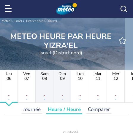
Météo
Israël
District nord
Yizra'el
METEO HEURE PAR HEURE
YIZRA'EL
Israël (District nord)
Jeu
Ven
Sam
Dim
Lun
Mar
Mer
J
06
07
08
09
10
11
12
-
-
-
-
-
-
-
-
-
-
-
-
-
-
Journée
Heure / Heure
Comparer