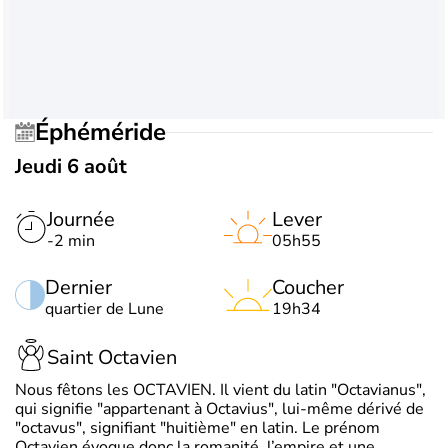
Éphéméride
Jeudi 6 août
Journée
Lever
-2 min
05h55
Dernier
Coucher
quartier de Lune
19h34
Saint Octavien
Nous fêtons les OCTAVIEN. Il vient du latin "Octavianus",
qui signifie "appartenant à Octavius", lui-même dérivé de
"octavus", signifiant "huitième" en latin. Le prénom
Octavien évoque donc la romanité, l’empire et une