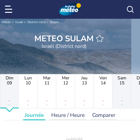
Météo
Israël
District nord
Sulam
METEO SULAM
Israël (District nord)
Dim
Lun
Mar
Mer
Jeu
Ven
Sam
D
09
10
11
12
13
14
15
-
-
-
-
-
-
-
-
-
-
-
-
-
-
Journée
Heure / Heure
Comparer