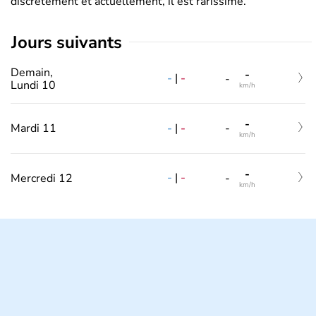
discrètement et actuellement, il est rarissime.
jours suivants
Demain,
-
-
|
-
-
Lundi 10
km/h
-
-
|
-
Mardi 11
-
km/h
-
-
|
-
Mercredi 12
-
km/h