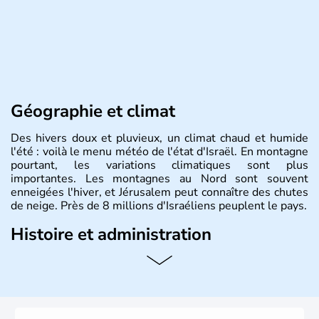
Géographie et climat
Des hivers doux et pluvieux, un climat chaud et humide
l'été : voilà le menu météo de l'état d'Israël. En montagne
pourtant, les variations climatiques sont plus
importantes. Les montagnes au Nord sont souvent
enneigées l'hiver, et Jérusalem peut connaître des chutes
de neige. Près de 8 millions d'Israéliens peuplent le pays.
Histoire et administration
L'Israël est un état de la partie est de la Méditerranée,
ayant proclamé son indépendance le 14 mai 1948. Israël
a décidé d'établir sa capitale à Jérusalem, mais Tel Aviv
reste le centre politique et économique du pays. Il est
peuplé majoritairement de juifs et connaît désormais un