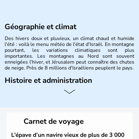
Géographie et climat
Des hivers doux et pluvieux, un climat chaud et humide
l'été : voilà le menu météo de l'état d'Israël. En montagne
pourtant, les variations climatiques sont plus
importantes. Les montagnes au Nord sont souvent
enneigées l'hiver, et Jérusalem peut connaître des chutes
de neige. Près de 8 millions d'Israéliens peuplent le pays.
Histoire et administration
L'Israël est un état de la partie est de la Méditerranée,
ayant proclamé son indépendance le 14 mai 1948. Israël
a décidé d'établir sa capitale à Jérusalem, mais Tel Aviv
reste le centre politique et économique du pays. Il est
peuplé majoritairement de juifs et connaît désormais un
Carnet de voyage
vrai essor économique dans le domaine des nouvelles
technologies.
L’épave d’un navire vieux de plus de 3 000