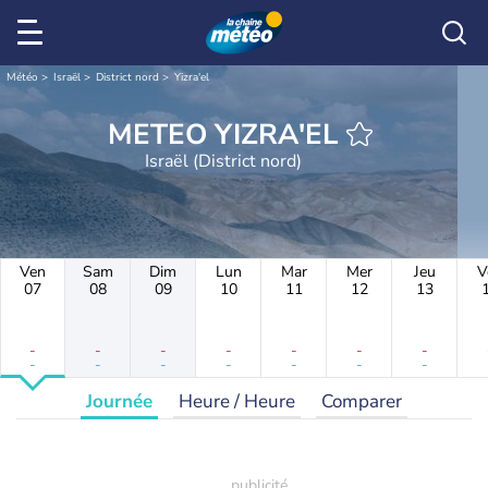
Météo
Israël
District nord
Yizra'el
METEO YIZRA'EL
Israël (District nord)
Ven
Sam
Dim
Lun
Mar
Mer
Jeu
V
07
08
09
10
11
12
13
-
-
-
-
-
-
-
-
-
-
-
-
-
-
Journée
Heure / Heure
Comparer