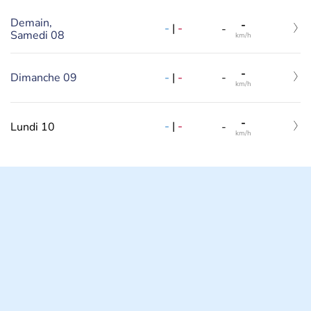
Demain,
-
-
|
-
-
Samedi 08
km/h
-
-
|
-
Dimanche 09
-
km/h
-
-
|
-
Lundi 10
-
km/h