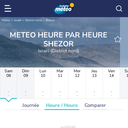
Météo
Israël
District nord
Shezor
METEO HEURE PAR HEURE
SHEZOR
Israël (District nord)
Sam
Dim
Lun
Mar
Mer
Jeu
Ven
S
08
09
10
11
12
13
14
-
-
-
-
-
-
-
-
-
-
-
-
-
-
Journée
Heure / Heure
Comparer