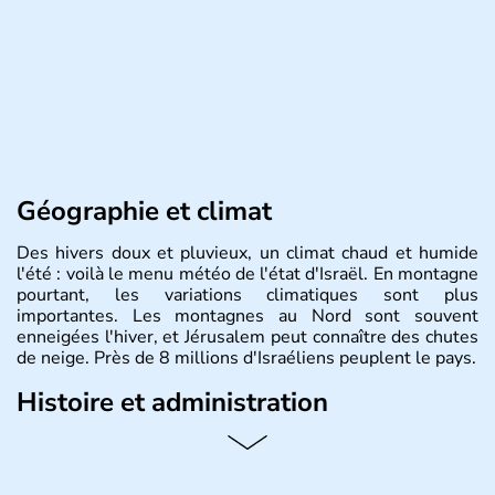
Géographie et climat
Des hivers doux et pluvieux, un climat chaud et humide
l'été : voilà le menu météo de l'état d'Israël. En montagne
pourtant, les variations climatiques sont plus
importantes. Les montagnes au Nord sont souvent
enneigées l'hiver, et Jérusalem peut connaître des chutes
de neige. Près de 8 millions d'Israéliens peuplent le pays.
Histoire et administration
L'Israël est un état de la partie est de la Méditerranée,
ayant proclamé son indépendance le 14 mai 1948. Israël
a décidé d'établir sa capitale à Jérusalem, mais Tel Aviv