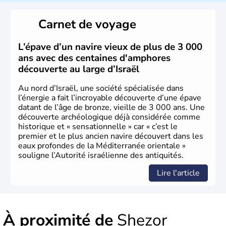
reste le centre politique et économique du pays. Il est
peuplé majoritairement de juifs et connaît désormais un
Carnet de voyage
vrai essor économique dans le domaine des nouvelles
technologies.
L’épave d’un navire vieux de plus de 3 000
ans avec des centaines d'amphores
découverte au large d’Israël
Au nord d’Israël, une société spécialisée dans
l’énergie a fait l’incroyable découverte d’une épave
datant de l’âge de bronze, vieille de 3 000 ans. Une
découverte archéologique déjà considérée comme
historique et « sensationnelle » car « c’est le
premier et le plus ancien navire découvert dans les
eaux profondes de la Méditerranée orientale »
souligne l’Autorité israélienne des antiquités.
Lire l'article
À proximité de
Shezor