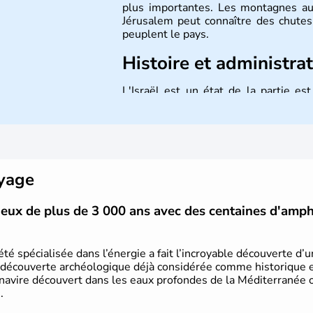
plus importantes. Les montagnes au
Jérusalem peut connaître des chutes 
peuplent le pays.
Histoire et administra
L'Israël est un état de la partie e
indépendance le 14 mai 1948. Israël a
mais Tel Aviv reste le centre polit
majoritairement de juifs et connaît 
domaine des nouvelles technologies.
oyage
vieux de plus de 3 000 ans avec des centaines d'amp
été spécialisée dans l’énergie a fait l’incroyable découverte d’
 découverte archéologique déjà considérée comme historique et 
 navire découvert dans les eaux profondes de la Méditerranée or
.