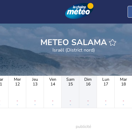
METEO SALAMA
Israël (District nord)
ar
Mer
Jeu
Ven
Sam
Dim
Lun
Mar
1
12
13
14
15
16
17
18
-
-
-
-
-
-
-
-
-
-
-
-
-
-
-
-