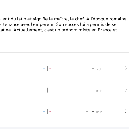
t du latin et signifie le maître, le chef. A l’époque romaine,
partenance avec l’empereur. Son succès lui a permis de se
latine. Actuellement, c’est un prénom mixte en France et
-
|
-
-
-
km/h
-
|
-
-
-
km/h
-
|
-
-
-
km/h