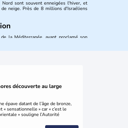
 Nord sont souvent enneigées l'hiver, et
de neige. Près de 8 millions d'Israéliens
tion
st de la Méditerranée, ayant proclamé son
 décidé d'établir sa capitale à Jérusalem,
ique et économique du pays. Il est peuplé
désormais un vrai essor économique dans le
hores découverte au large
une épave datant de l’âge de bronze,
« sensationnelle » car « c’est le
ientale » souligne l’Autorité