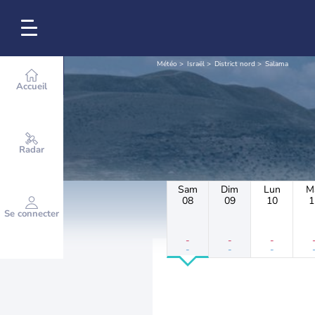
Météo
Israël
District nord
Salama
Accueil
Radar
Sam
Dim
Lun
M
08
09
10
1
Se connecter
-
-
-
-
-
-