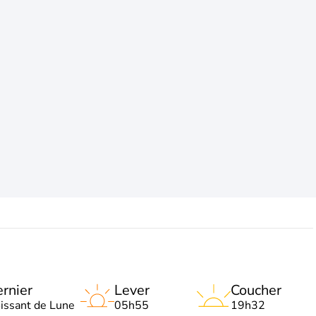
rnier
Lever
Coucher
oissant de Lune
05h55
19h32