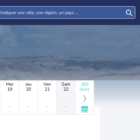
Mer
Jeu
Ven
Sam
365
19
20
21
22
Jours
-
-
-
-
-
-
-
-