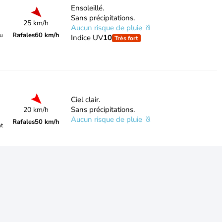
Ensoleillé.
Sans précipitations.
25 km/h
Aucun risque de pluie
Rafales
60 km/h
du
Indice UV
10
Très fort
Ciel clair.
Sans précipitations.
20 km/h
Aucun risque de pluie
Rafales
50 km/h
nt