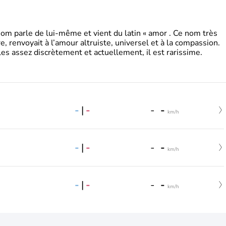
 parle de lui-même et vient du latin « amor . Ce nom très
, renvoyait à l’amour altruiste, universel et à la compassion.
es assez discrètement et actuellement, il est rarissime.
-
|
-
-
-
km/h
-
|
-
-
-
km/h
-
|
-
-
-
km/h