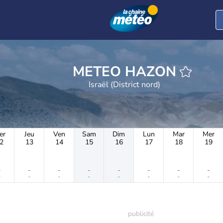
METEO HAZON
Israël (District nord)
er
Jeu
Ven
Sam
Dim
Lun
Mar
Mer
2
13
14
15
16
17
18
19
-
-
-
-
-
-
-
-
-
-
-
-
-
-
-
-