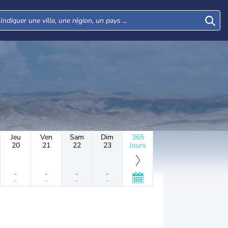
Jeu
Ven
Sam
Dim
365
20
21
22
23
Jours
-
-
-
-
-
-
-
-