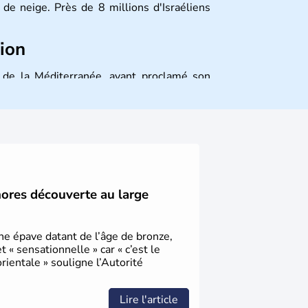
de neige. Près de 8 millions d'Israéliens
tion
st de la Méditerranée, ayant proclamé son
 décidé d'établir sa capitale à Jérusalem,
ique et économique du pays. Il est peuplé
désormais un vrai essor économique dans le
hores découverte au large
une épave datant de l’âge de bronze,
« sensationnelle » car « c’est le
ientale » souligne l’Autorité
Lire l'article