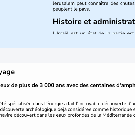
Jérusalem peut connaître des chutes 
peuplent le pays.
Histoire et administra
L'Israël est un état de la partie e
indépendance le 14 mai 1948. Israël a
mais Tel Aviv reste le centre polit
majoritairement de juifs et connaît 
domaine des nouvelles technologies.
oyage
vieux de plus de 3 000 ans avec des centaines d'amp
été spécialisée dans l’énergie a fait l’incroyable découverte d’
 découverte archéologique déjà considérée comme historique et 
 navire découvert dans les eaux profondes de la Méditerranée or
.