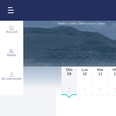
Météo
Israël
District nord
Hazon
Accueil
Radar
Dim
Lun
Mar
M
09
10
11
1
Se connecter
-
-
-
-
-
-