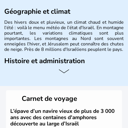
Géographie et climat
Des hivers doux et pluvieux, un climat chaud et humide
l'été : voilà le menu météo de l'état d'Israël. En montagne
pourtant, les variations climatiques sont plus
importantes. Les montagnes au Nord sont souvent
enneigées l'hiver, et Jérusalem peut connaître des chutes
de neige. Près de 8 millions d'Israéliens peuplent le pays.
Histoire et administration
L'Israël est un état de la partie est de la Méditerranée,
ayant proclamé son indépendance le 14 mai 1948. Israël
a décidé d'établir sa capitale à Jérusalem, mais Tel Aviv
reste le centre politique et économique du pays. Il est
peuplé majoritairement de juifs et connaît désormais un
Carnet de voyage
vrai essor économique dans le domaine des nouvelles
technologies.
L’épave d’un navire vieux de plus de 3 000
ans avec des centaines d'amphores
découverte au large d’Israël