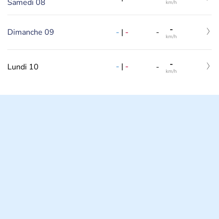
Samedi 08
km/h
-
-
|
-
Dimanche 09
-
km/h
-
-
|
-
Lundi 10
-
km/h