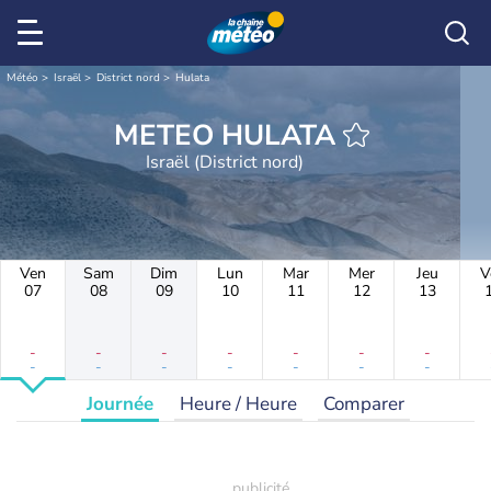
Météo
Israël
District nord
Hulata
METEO HULATA
Israël (District nord)
Ven
Sam
Dim
Lun
Mar
Mer
Jeu
V
07
08
09
10
11
12
13
-
-
-
-
-
-
-
-
-
-
-
-
-
-
Journée
Heure / Heure
Comparer