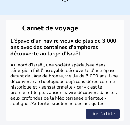
L'Israël est un état de la partie est de la Méditerranée,
ayant proclamé son indépendance le 14 mai 1948. Israël
a décidé d'établir sa capitale à Jérusalem, mais Tel Aviv
reste le centre politique et économique du pays. Il est
peuplé majoritairement de juifs et connaît désormais un
Carnet de voyage
vrai essor économique dans le domaine des nouvelles
technologies.
L’épave d’un navire vieux de plus de 3 000
ans avec des centaines d'amphores
découverte au large d’Israël
Au nord d’Israël, une société spécialisée dans
l’énergie a fait l’incroyable découverte d’une épave
datant de l’âge de bronze, vieille de 3 000 ans. Une
découverte archéologique déjà considérée comme
historique et « sensationnelle » car « c’est le
premier et le plus ancien navire découvert dans les
eaux profondes de la Méditerranée orientale »
souligne l’Autorité israélienne des antiquités.
Lire l'article