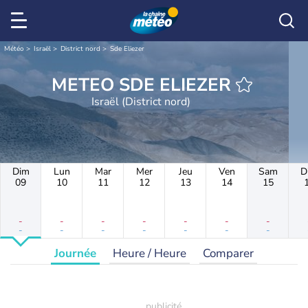
Météo
Israël
District nord
Sde Eliezer
METEO SDE ELIEZER
Israël (District nord)
Dim
Lun
Mar
Mer
Jeu
Ven
Sam
D
09
10
11
12
13
14
15
-
-
-
-
-
-
-
-
-
-
-
-
-
-
Journée
Heure / Heure
Comparer