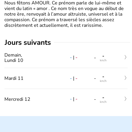
Nous fêtons AMOUR. Ce prénom parle de lui-même et
vient du latin « amor . Ce nom très en vogue au début de
notre ère, renvoyait à l’amour altruiste, universel et à la
compassion. Ce prénom a traversé les siècles assez
discrètement et actuellement, il est rarissime.
jours suivants
Demain,
-
-
|
-
-
Lundi 10
km/h
-
-
|
-
Mardi 11
-
km/h
-
-
|
-
Mercredi 12
-
km/h