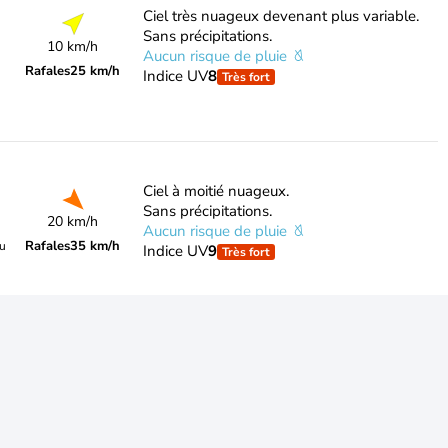
Ciel très nuageux devenant plus variable.
Sans précipitations.
10 km/h
Aucun risque de pluie
Rafales
25 km/h
Indice UV
8
Très fort
Ciel à moitié nuageux.
Sans précipitations.
20 km/h
Aucun risque de pluie
Rafales
35 km/h
du
Indice UV
9
Très fort