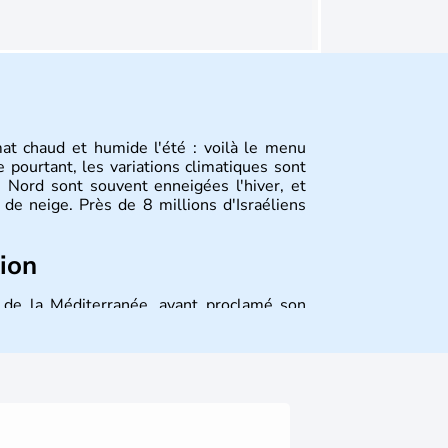
mat chaud et humide l'été : voilà le menu
 pourtant, les variations climatiques sont
 Nord sont souvent enneigées l'hiver, et
de neige. Près de 8 millions d'Israéliens
tion
st de la Méditerranée, ayant proclamé son
 décidé d'établir sa capitale à Jérusalem,
ique et économique du pays. Il est peuplé
désormais un vrai essor économique dans le