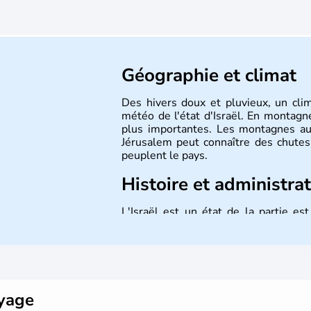
Géographie et climat
Des hivers doux et pluvieux, un cli
météo de l'état d'Israël. En montagne
plus importantes. Les montagnes au
Jérusalem peut connaître des chutes 
peuplent le pays.
Histoire et administra
L'Israël est un état de la partie e
indépendance le 14 mai 1948. Israël a
mais Tel Aviv reste le centre polit
majoritairement de juifs et connaît 
domaine des nouvelles technologies.
oyage