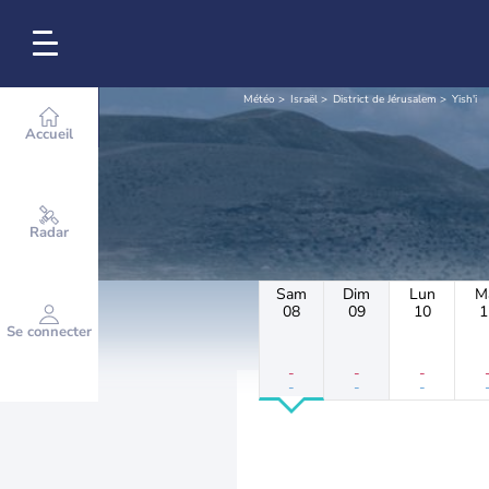
Météo
Israël
District de Jérusalem
Yish'i
Accueil
Radar
Sam
Dim
Lun
M
08
09
10
1
Se connecter
-
-
-
-
-
-