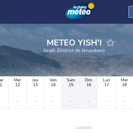
METEO YISH'I
Israël (District de Jérusalem)
ar
Mer
Jeu
Ven
Sam
Dim
Lun
Mar
1
12
13
14
15
16
17
18
-
-
-
-
-
-
-
-
-
-
-
-
-
-
-
-