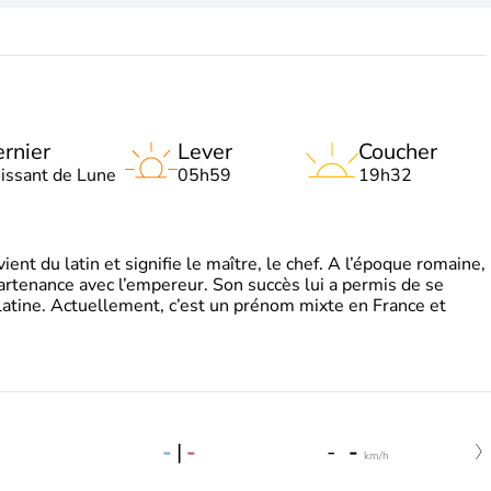
rnier
Lever
Coucher
oissant de Lune
05h59
19h32
t du latin et signifie le maître, le chef. A l’époque romaine,
partenance avec l’empereur. Son succès lui a permis de se
latine. Actuellement, c’est un prénom mixte en France et
-
|
-
-
-
km/h