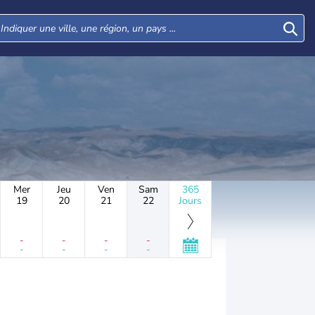
Mer
Jeu
Ven
Sam
365
19
20
21
22
Jours
-
-
-
-
-
-
-
-