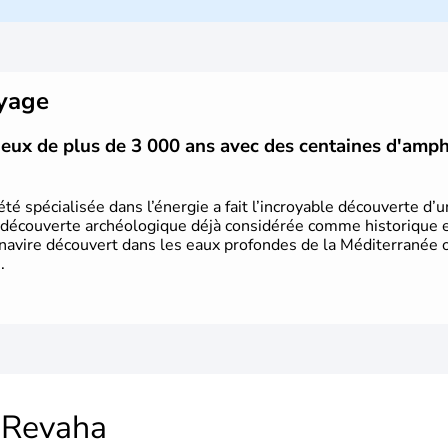
mais Tel Aviv reste le centre polit
majoritairement de juifs et connaît 
domaine des nouvelles technologies.
oyage
vieux de plus de 3 000 ans avec des centaines d'amp
été spécialisée dans l’énergie a fait l’incroyable découverte d’
 découverte archéologique déjà considérée comme historique et 
 navire découvert dans les eaux profondes de la Méditerranée or
.
Revaha