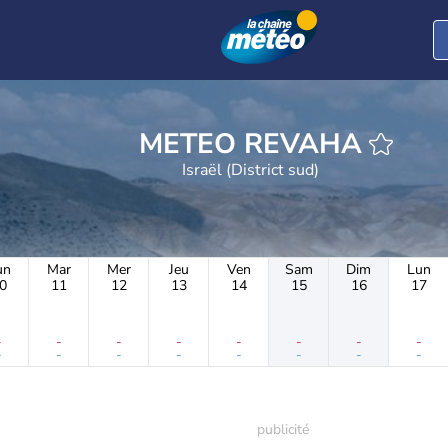
METEO REVAHA
Israël (District sud)
un
Mar
Mer
Jeu
Ven
Sam
Dim
Lun
0
11
12
13
14
15
16
17
-
-
-
-
-
-
-
-
-
-
-
-
-
-
-
-