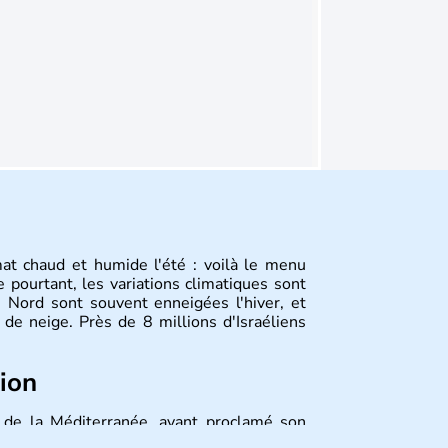
mat chaud et humide l'été : voilà le menu
 pourtant, les variations climatiques sont
 Nord sont souvent enneigées l'hiver, et
de neige. Près de 8 millions d'Israéliens
tion
st de la Méditerranée, ayant proclamé son
 décidé d'établir sa capitale à Jérusalem,