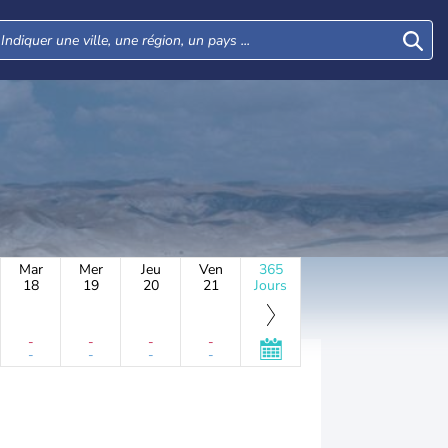
Mar
Mer
Jeu
Ven
365
18
19
20
21
Jours
-
-
-
-
-
-
-
-