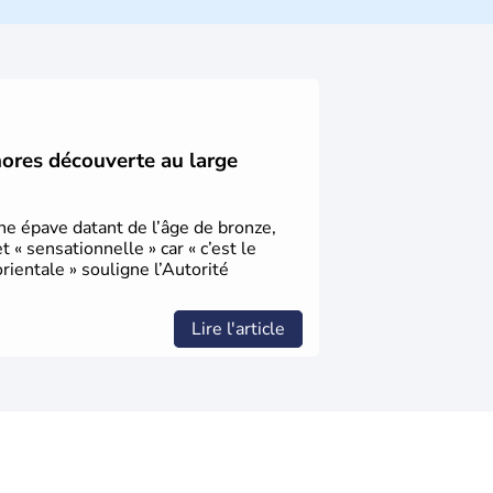
ique et économique du pays. Il est peuplé
désormais un vrai essor économique dans le
hores découverte au large
une épave datant de l’âge de bronze,
« sensationnelle » car « c’est le
ientale » souligne l’Autorité
Lire l'article