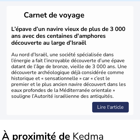
reste le centre politique et économique du pays. Il est
peuplé majoritairement de juifs et connaît désormais un
Carnet de voyage
vrai essor économique dans le domaine des nouvelles
technologies.
L’épave d’un navire vieux de plus de 3 000
ans avec des centaines d'amphores
découverte au large d’Israël
Au nord d’Israël, une société spécialisée dans
l’énergie a fait l’incroyable découverte d’une épave
datant de l’âge de bronze, vieille de 3 000 ans. Une
découverte archéologique déjà considérée comme
historique et « sensationnelle » car « c’est le
premier et le plus ancien navire découvert dans les
eaux profondes de la Méditerranée orientale »
souligne l’Autorité israélienne des antiquités.
Lire l'article
À proximité de
Kedma