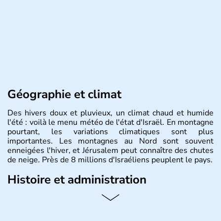
Géographie et climat
Des hivers doux et pluvieux, un climat chaud et humide
l'été : voilà le menu météo de l'état d'Israël. En montagne
pourtant, les variations climatiques sont plus
importantes. Les montagnes au Nord sont souvent
enneigées l'hiver, et Jérusalem peut connaître des chutes
de neige. Près de 8 millions d'Israéliens peuplent le pays.
Histoire et administration
L'Israël est un état de la partie est de la Méditerranée,
ayant proclamé son indépendance le 14 mai 1948. Israël
a décidé d'établir sa capitale à Jérusalem, mais Tel Aviv