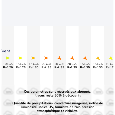
Vent
10
15
15
20
20
20
15
15
10
km/h
km/h
km/h
km/h
km/h
km/h
km/h
km/h
km/
Raf. 20
Raf. 25
Raf. 30
Raf. 35
Raf. 35
Raf. 35
Raf. 35
Raf. 30
Raf. 2
Ces paramètres sont réservés aux abonnés.
50%
50%
50%
50%
50%
50%
50%
50%
50%
Il vous reste 50% à découvrir:
Quantité de précipitations, couverture nuageuse, indice de
30%
30%
30%
30%
30%
30%
30%
30%
30%
luminosité, indice UV, humidité de l'air, pression
atmosphérique et visibilité.