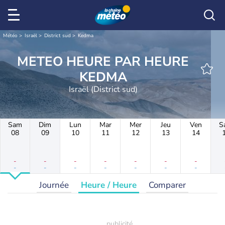
Météo
Israël
District sud
Kedma
METEO HEURE PAR HEURE
KEDMA
Israël (District sud)
Sam
Dim
Lun
Mar
Mer
Jeu
Ven
S
08
09
10
11
12
13
14
-
-
-
-
-
-
-
-
-
-
-
-
-
-
Journée
Heure / Heure
Comparer