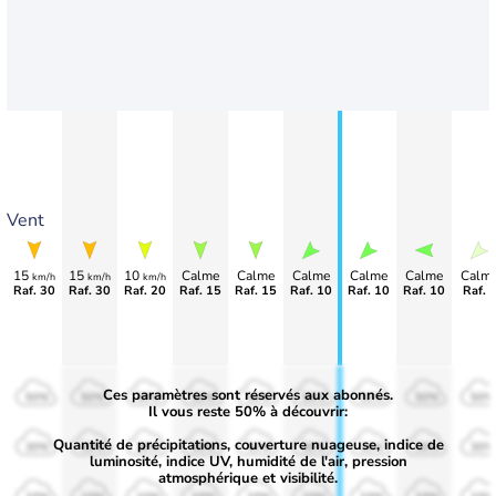
Vent
15
15
10
Calme
Calme
Calme
Calme
Calme
Calm
km/h
km/h
km/h
Raf. 30
Raf. 30
Raf. 20
Raf. 15
Raf. 15
Raf. 10
Raf. 10
Raf. 10
Raf. 
Ces paramètres sont réservés aux abonnés.
50%
50%
50%
50%
50%
50%
50%
50%
50%
Il vous reste 50% à découvrir:
Quantité de précipitations, couverture nuageuse, indice de
30%
30%
30%
30%
30%
30%
30%
30%
30%
luminosité, indice UV, humidité de l'air, pression
atmosphérique et visibilité.