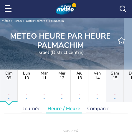
Météo
Israël
District centre
Palmachim
METEO HEURE PAR HEURE
PALMACHIM
Israël (District centre)
Dim
Lun
Mar
Mer
Jeu
Ven
Sam
D
09
10
11
12
13
14
15
-
-
-
-
-
-
-
-
-
-
-
-
-
-
Journée
Heure / Heure
Comparer