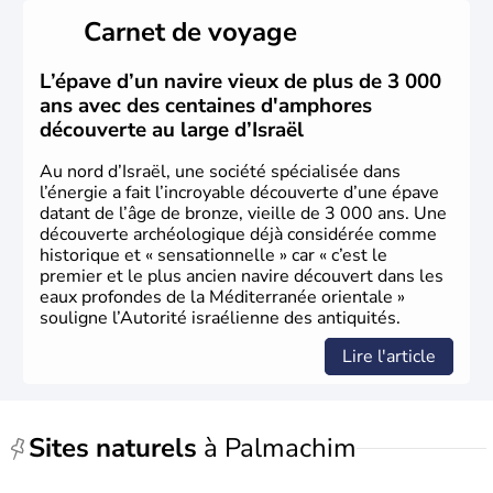
peuplé majoritairement de juifs et connaît désormais un
Carnet de voyage
vrai essor économique dans le domaine des nouvelles
technologies.
L’épave d’un navire vieux de plus de 3 000
ans avec des centaines d'amphores
découverte au large d’Israël
Au nord d’Israël, une société spécialisée dans
l’énergie a fait l’incroyable découverte d’une épave
datant de l’âge de bronze, vieille de 3 000 ans. Une
découverte archéologique déjà considérée comme
historique et « sensationnelle » car « c’est le
premier et le plus ancien navire découvert dans les
eaux profondes de la Méditerranée orientale »
souligne l’Autorité israélienne des antiquités.
Lire l'article
Sites naturels
à Palmachim