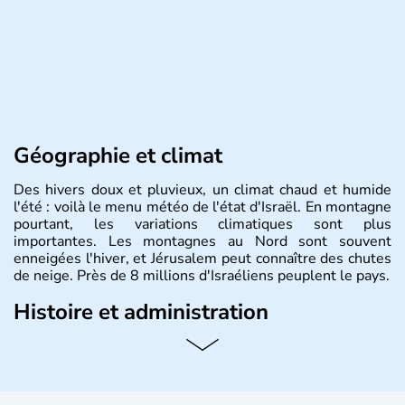
Géographie et climat
Des hivers doux et pluvieux, un climat chaud et humide
l'été : voilà le menu météo de l'état d'Israël. En montagne
pourtant, les variations climatiques sont plus
importantes. Les montagnes au Nord sont souvent
enneigées l'hiver, et Jérusalem peut connaître des chutes
de neige. Près de 8 millions d'Israéliens peuplent le pays.
Histoire et administration
L'Israël est un état de la partie est de la Méditerranée,
ayant proclamé son indépendance le 14 mai 1948. Israël
a décidé d'établir sa capitale à Jérusalem, mais Tel Aviv
reste le centre politique et économique du pays. Il est