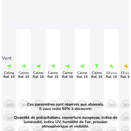
Vent
Calme
Calme
Calme
Calme
Calme
Calme
Calme
10
15
km/h
km/
Raf. 10
Raf. 10
Raf. 10
Raf. 10
Raf. 10
Raf. 10
Raf. 10
Raf. 15
Raf. 3
Ces paramètres sont réservés aux abonnés.
50%
50%
50%
50%
50%
50%
50%
50%
50%
Il vous reste 50% à découvrir:
Quantité de précipitations, couverture nuageuse, indice de
30%
30%
30%
30%
30%
30%
30%
30%
30%
luminosité, indice UV, humidité de l'air, pression
atmosphérique et visibilité.