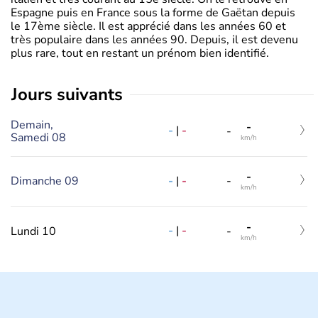
Espagne puis en France sous la forme de Gaëtan depuis
le 17ème siècle. Il est apprécié dans les années 60 et
très populaire dans les années 90. Depuis, il est devenu
plus rare, tout en restant un prénom bien identifié.
jours suivants
Demain,
-
-
|
-
-
Samedi 08
km/h
-
-
|
-
Dimanche 09
-
km/h
-
-
|
-
Lundi 10
-
km/h