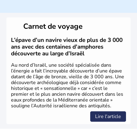
ayant proclamé son indépendance le 14 mai 1948. Israël
a décidé d'établir sa capitale à Jérusalem, mais Tel Aviv
reste le centre politique et économique du pays. Il est
peuplé majoritairement de juifs et connaît désormais un
Carnet de voyage
vrai essor économique dans le domaine des nouvelles
technologies.
L’épave d’un navire vieux de plus de 3 000
ans avec des centaines d'amphores
découverte au large d’Israël
Au nord d’Israël, une société spécialisée dans
l’énergie a fait l’incroyable découverte d’une épave
datant de l’âge de bronze, vieille de 3 000 ans. Une
découverte archéologique déjà considérée comme
historique et « sensationnelle » car « c’est le
premier et le plus ancien navire découvert dans les
eaux profondes de la Méditerranée orientale »
souligne l’Autorité israélienne des antiquités.
Lire l'article