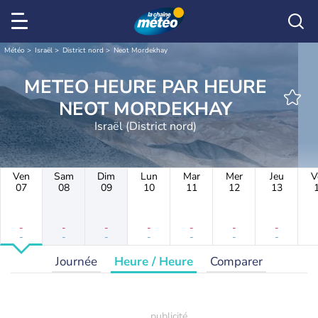
Météo
Israël
District nord
Neot Mordekhay
METEO HEURE PAR HEURE
NEOT MORDEKHAY
Israël (District nord)
Ven
Sam
Dim
Lun
Mar
Mer
Jeu
V
07
08
09
10
11
12
13
-
-
-
-
-
-
-
-
-
-
-
-
-
-
Journée
Heure / Heure
Comparer