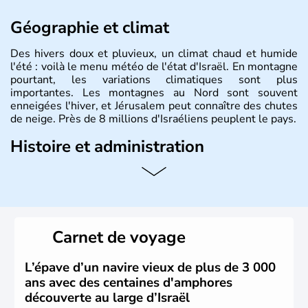
Géographie et climat
Des hivers doux et pluvieux, un climat chaud et humide
l'été : voilà le menu météo de l'état d'Israël. En montagne
pourtant, les variations climatiques sont plus
importantes. Les montagnes au Nord sont souvent
enneigées l'hiver, et Jérusalem peut connaître des chutes
de neige. Près de 8 millions d'Israéliens peuplent le pays.
Histoire et administration
L'Israël est un état de la partie est de la Méditerranée,
ayant proclamé son indépendance le 14 mai 1948. Israël
a décidé d'établir sa capitale à Jérusalem, mais Tel Aviv
reste le centre politique et économique du pays. Il est
peuplé majoritairement de juifs et connaît désormais un
Carnet de voyage
vrai essor économique dans le domaine des nouvelles
technologies.
L’épave d’un navire vieux de plus de 3 000
ans avec des centaines d'amphores
découverte au large d’Israël