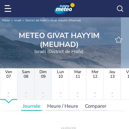
Météo
Israël
District de Haïfa
Givat Hayyim (Meuhad)
METEO GIVAT HAYYIM
(MEUHAD)
Israël (District de Haïfa)
Ven
Sam
Dim
Lun
Mar
Mer
Jeu
V
07
08
09
10
11
12
13
-
-
-
-
-
-
-
-
-
-
-
-
-
-
Journée
Heure / Heure
Comparer