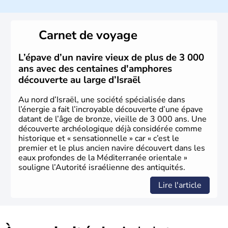
a décidé d'établir sa capitale à Jérusalem, mais Tel Aviv
reste le centre politique et économique du pays. Il est
peuplé majoritairement de juifs et connaît désormais un
Carnet de voyage
vrai essor économique dans le domaine des nouvelles
technologies.
L’épave d’un navire vieux de plus de 3 000
ans avec des centaines d'amphores
découverte au large d’Israël
Au nord d’Israël, une société spécialisée dans
l’énergie a fait l’incroyable découverte d’une épave
datant de l’âge de bronze, vieille de 3 000 ans. Une
découverte archéologique déjà considérée comme
historique et « sensationnelle » car « c’est le
premier et le plus ancien navire découvert dans les
eaux profondes de la Méditerranée orientale »
souligne l’Autorité israélienne des antiquités.
Lire l'article