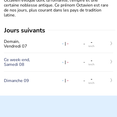
Octavien évoque donc la romanité, l’empire et une
certaine noblesse antique. Ce prénom Octavien est rare
de nos jours, plus courant dans les pays de tradition
latine.
jours suivants
Demain,
-
-
|
-
-
Vendredi 07
km/h
Ce week-end,
-
-
|
-
-
Samedi 08
km/h
-
-
|
-
Dimanche 09
-
km/h