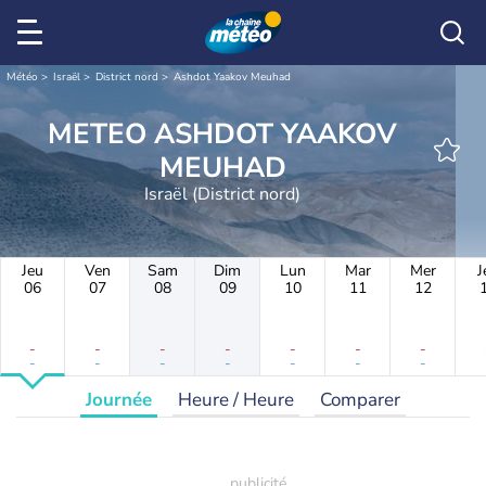
Météo
Israël
District nord
Ashdot Yaakov Meuhad
METEO ASHDOT YAAKOV
MEUHAD
Israël (District nord)
Jeu
Ven
Sam
Dim
Lun
Mar
Mer
J
06
07
08
09
10
11
12
-
-
-
-
-
-
-
-
-
-
-
-
-
-
Journée
Heure / Heure
Comparer