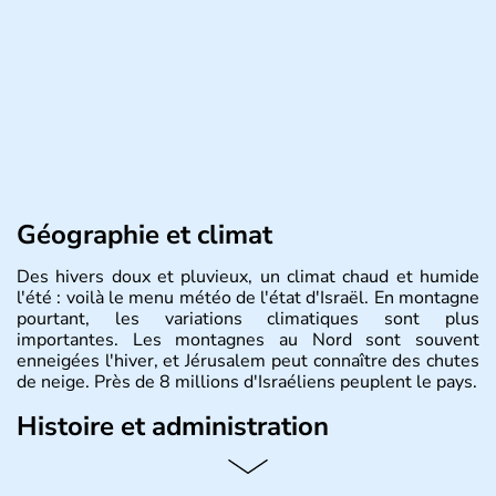
Géographie et climat
Des hivers doux et pluvieux, un climat chaud et humide
l'été : voilà le menu météo de l'état d'Israël. En montagne
pourtant, les variations climatiques sont plus
importantes. Les montagnes au Nord sont souvent
enneigées l'hiver, et Jérusalem peut connaître des chutes
de neige. Près de 8 millions d'Israéliens peuplent le pays.
Histoire et administration
L'Israël est un état de la partie est de la Méditerranée,
ayant proclamé son indépendance le 14 mai 1948. Israël