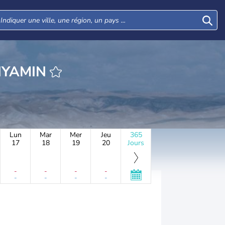
URE YAD BINYAMIN
Lun
Mar
Mer
Jeu
365
17
18
19
20
Jours
-
-
-
-
-
-
-
-