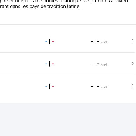
pire et une certaine noblesse antique. Ce prénom Octavien
rant dans les pays de tradition latine.
-
|
-
-
-
km/h
-
|
-
-
-
km/h
-
|
-
-
-
km/h