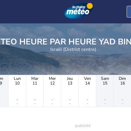
METEO HEURE PAR HE
Israël (District centre)
im
Lun
Mar
Mer
Jeu
Ven
Sam
Dim
9
10
11
12
13
14
15
16
-
-
-
-
-
-
-
-
-
-
-
-
-
-
-
-