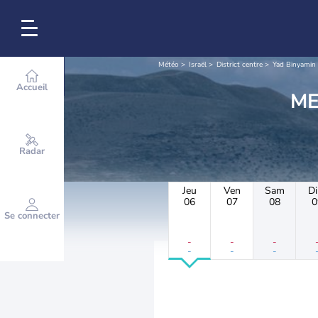
Météo
Israël
District centre
Yad Binyamin
Accueil
Radar
Jeu
Ven
Sam
D
06
07
08
0
Se connecter
-
-
-
-
-
-