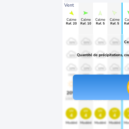
Vent
Calme
Calme
Calme
Calme
Ca
Raf. 20
Raf. 10
Raf. 5
Raf. 5
Raf
Ce
50%
50%
50%
50%
Quantité de précipitations, co
30%
30%
30%
30%
10%
10%
10%
10%
1900
1900
1900
1900
1
20%
20%
20%
20%
2
1000 lm
1000 lm
1000 lm
1000 lm
100
uv
uv
uv
uv
4
4
4
4
Modéré
Modéré
Modéré
Modéré
Mo