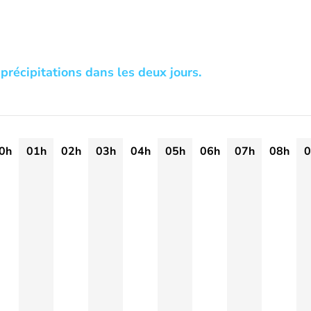
précipitations dans les deux jours.
0h
01h
02h
03h
04h
05h
06h
07h
08h
0