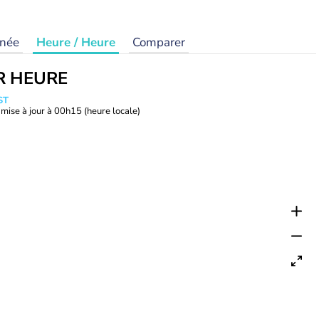
rnée
Heure / Heure
Comparer
R HEURE
ST
mise à jour à
00h15
(heure locale)