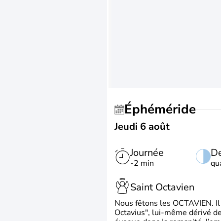
Éphéméride
Jeudi 6 août
Journée
De
-2 min
qu
Saint Octavien
Nous fêtons les OCTAVIEN. Il v
Octavius", lui-même dérivé de 