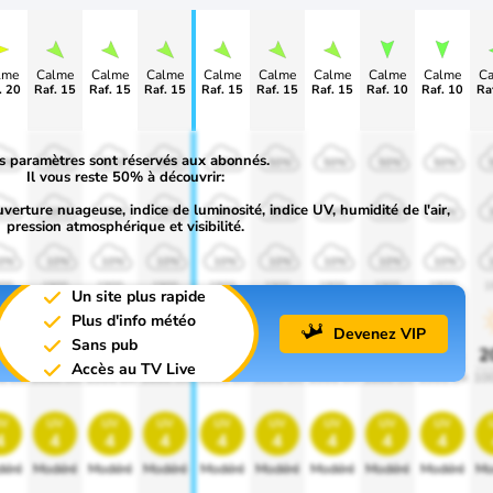
lme
Calme
Calme
Calme
Calme
Calme
Calme
Calme
Calme
C
. 20
Raf. 15
Raf. 15
Raf. 15
Raf. 15
Raf. 15
Raf. 15
Raf. 10
Raf. 10
Ra
s paramètres sont réservés aux abonnés.
0%
50%
50%
50%
50%
50%
50%
50%
50%
Il vous reste 50% à découvrir:
uverture nuageuse, indice de luminosité, indice UV, humidité de l'air,
0%
30%
30%
30%
30%
30%
30%
30%
30%
pression atmosphérique et visibilité.
0%
10%
10%
10%
10%
10%
10%
10%
10%
00
1900
1900
1900
1900
1900
1900
1900
1900
1
Un site plus rapide
Plus d'info météo
Devenez VIP
Sans pub
0%
20%
20%
20%
20%
20%
20%
20%
20%
2
Accès au TV Live
0 lm
1000 lm
1000 lm
1000 lm
1000 lm
1000 lm
1000 lm
1000 lm
1000 lm
10
v
uv
uv
uv
uv
uv
uv
uv
uv
4
4
4
4
4
4
4
4
4
éré
Modéré
Modéré
Modéré
Modéré
Modéré
Modéré
Modéré
Modéré
Mo