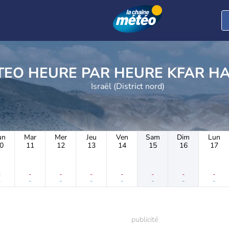
METEO HEURE PAR HE
Israël (District nord)
un
Mar
Mer
Jeu
Ven
Sam
Dim
Lun
0
11
12
13
14
15
16
17
-
-
-
-
-
-
-
-
-
-
-
-
-
-
-
-