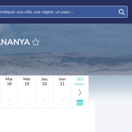
URE KFAR HANANYA
Mar
Mer
Jeu
Ven
365
18
19
20
21
Jours
-
-
-
-
-
-
-
-