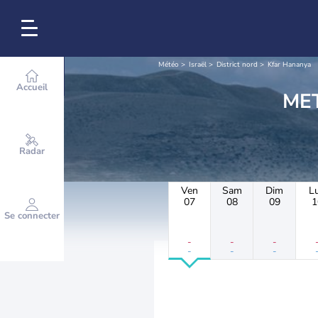
Météo
Israël
District nord
Kfar Hananya
Accueil
Radar
Ven
Sam
Dim
L
07
08
09
1
Se connecter
-
-
-
-
-
-