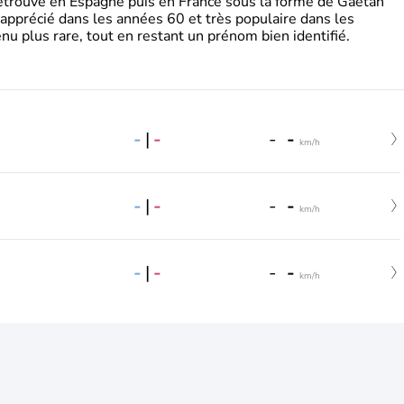
retrouve en Espagne puis en France sous la forme de Gaëtan
 apprécié dans les années 60 et très populaire dans les
nu plus rare, tout en restant un prénom bien identifié.
-
|
-
-
-
km/h
-
|
-
-
-
km/h
-
|
-
-
-
km/h