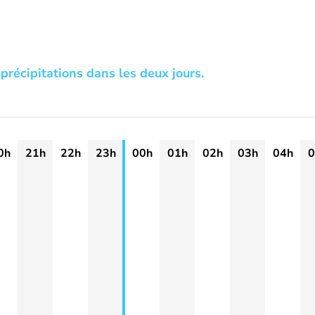
précipitations dans les deux jours.
0h
21h
22h
23h
00h
01h
02h
03h
04h
0