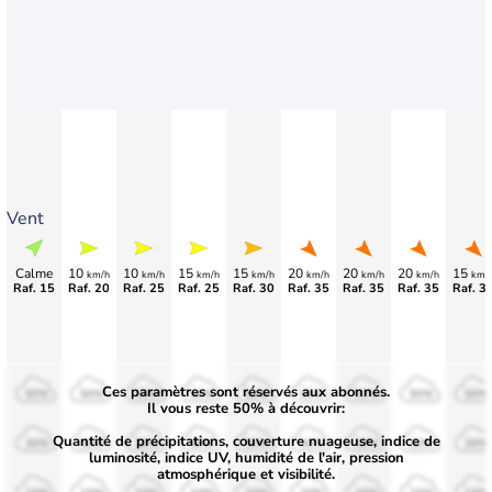
Vent
Calme
10
10
15
15
20
20
20
15
km/h
km/h
km/h
km/h
km/h
km/h
km/h
km/
Raf. 15
Raf. 20
Raf. 25
Raf. 25
Raf. 30
Raf. 35
Raf. 35
Raf. 35
Raf. 3
Ces paramètres sont réservés aux abonnés.
50%
50%
50%
50%
50%
50%
50%
50%
50%
Il vous reste 50% à découvrir:
Quantité de précipitations, couverture nuageuse, indice de
30%
30%
30%
30%
30%
30%
30%
30%
30%
luminosité, indice UV, humidité de l'air, pression
atmosphérique et visibilité.