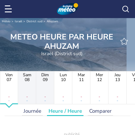
Météo
Israël
District sud
Ahuzam
METEO HEURE PAR HEURE
AHUZAM
Israël (District sud)
Ven
Sam
Dim
Lun
Mar
Mer
Jeu
V
07
08
09
10
11
12
13
-
-
-
-
-
-
-
-
-
-
-
-
-
-
Journée
Heure / Heure
Comparer