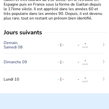
Espagne puis en France sous la forme de Gaëtan depuis
le 17ème siècle. Il est apprécié dans les années 60 et
très populaire dans les années 90. Depuis, il est devenu
plus rare, tout en restant un prénom bien identifié.
jours suivants
Demain,
-
-
|
-
-
Samedi 08
km/h
-
-
|
-
Dimanche 09
-
km/h
-
-
|
-
Lundi 10
-
km/h