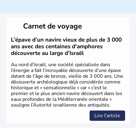
ayant proclamé son indépendance le 14 mai 1948. Israël
a décidé d'établir sa capitale à Jérusalem, mais Tel Aviv
reste le centre politique et économique du pays. Il est
peuplé majoritairement de juifs et connaît désormais un
Carnet de voyage
vrai essor économique dans le domaine des nouvelles
technologies.
L’épave d’un navire vieux de plus de 3 000
ans avec des centaines d'amphores
découverte au large d’Israël
Au nord d’Israël, une société spécialisée dans
l’énergie a fait l’incroyable découverte d’une épave
datant de l’âge de bronze, vieille de 3 000 ans. Une
découverte archéologique déjà considérée comme
historique et « sensationnelle » car « c’est le
premier et le plus ancien navire découvert dans les
eaux profondes de la Méditerranée orientale »
souligne l’Autorité israélienne des antiquités.
Lire l'article