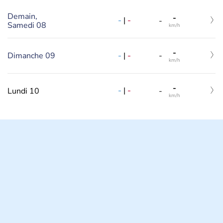
Demain,
-
-
|
-
-
Samedi 08
km/h
-
-
|
-
Dimanche 09
-
km/h
-
-
|
-
Lundi 10
-
km/h