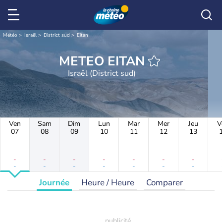
Météo
Israël
District sud
Eitan
METEO EITAN
Israël (District sud)
Ven
Sam
Dim
Lun
Mar
Mer
Jeu
V
07
08
09
10
11
12
13
-
-
-
-
-
-
-
-
-
-
-
-
-
-
Journée
Heure / Heure
Comparer