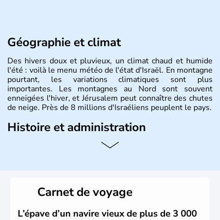
Géographie et climat
Des hivers doux et pluvieux, un climat chaud et humide
l'été : voilà le menu météo de l'état d'Israël. En montagne
pourtant, les variations climatiques sont plus
importantes. Les montagnes au Nord sont souvent
enneigées l'hiver, et Jérusalem peut connaître des chutes
de neige. Près de 8 millions d'Israéliens peuplent le pays.
Histoire et administration
L'Israël est un état de la partie est de la Méditerranée,
ayant proclamé son indépendance le 14 mai 1948. Israël
a décidé d'établir sa capitale à Jérusalem, mais Tel Aviv
reste le centre politique et économique du pays. Il est
peuplé majoritairement de juifs et connaît désormais un
Carnet de voyage
vrai essor économique dans le domaine des nouvelles
technologies.
L’épave d’un navire vieux de plus de 3 000