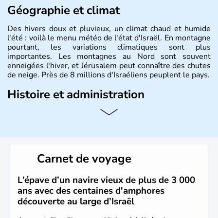
Géographie et climat
Des hivers doux et pluvieux, un climat chaud et humide
l'été : voilà le menu météo de l'état d'Israël. En montagne
pourtant, les variations climatiques sont plus
importantes. Les montagnes au Nord sont souvent
enneigées l'hiver, et Jérusalem peut connaître des chutes
de neige. Près de 8 millions d'Israéliens peuplent le pays.
Histoire et administration
L'Israël est un état de la partie est de la Méditerranée,
ayant proclamé son indépendance le 14 mai 1948. Israël
a décidé d'établir sa capitale à Jérusalem, mais Tel Aviv
reste le centre politique et économique du pays. Il est
peuplé majoritairement de juifs et connaît désormais un
Carnet de voyage
vrai essor économique dans le domaine des nouvelles
technologies.
L’épave d’un navire vieux de plus de 3 000
ans avec des centaines d'amphores
découverte au large d’Israël