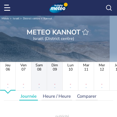
Météo
Israël
District centre
Kannot
METEO KANNOT
Israël (District centre)
Jeu
Ven
Sam
Dim
Lun
Mar
Mer
J
06
07
08
09
10
11
12
-
-
-
-
-
-
-
-
-
-
-
-
-
-
Journée
Heure / Heure
Comparer