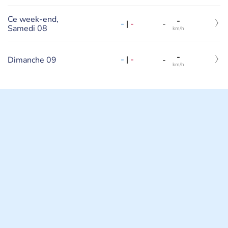
Ce week-end,
-
-
|
-
-
Samedi 08
km/h
-
-
|
-
Dimanche 09
-
km/h